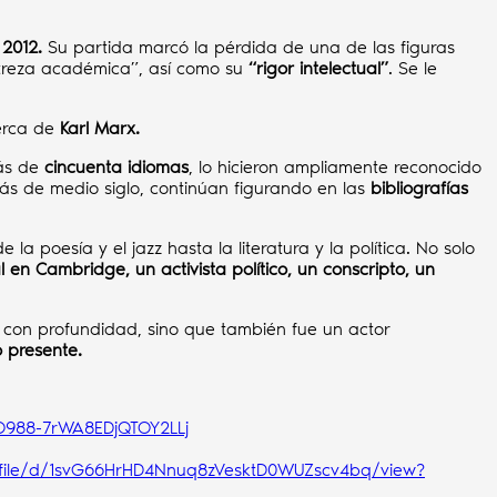
 2012.
Su partida marcó la pérdida de una de las figuras
streza académica”, así como su
“rigor intelectual”
. Se le
cerca de
Karl Marx.
más de
cincuenta idiomas
, lo hicieron ampliamente reconocido
s de medio siglo, continúan figurando en las
bibliografías
 poesía y el jazz hasta la literatura y la política. No solo
en Cambridge, un activista político, un conscripto, un
zó con profundidad, sino que también fue un actor
o presente.
O988-7rWA8EDjQTOY2LLj
m/file/d/1svG66HrHD4Nnuq8zVesktD0WUZscv4bq/view?