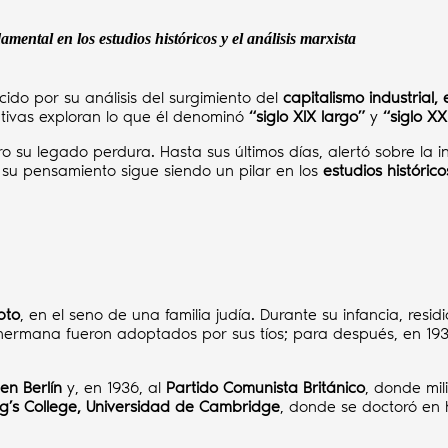
ental en los estudios históricos y el análisis marxista
cido por su análisis del surgimiento del
capitalismo industrial, 
ativas exploran lo que él denominó
“siglo XIX largo”
y
“siglo XX
ro su legado perdura. Hasta sus últimos días, alertó sobre la i
 su pensamiento sigue siendo un pilar en los
estudios histórico
pto
, en el seno de una familia judía. Durante su infancia, resid
hermana fueron adoptados por sus tíos; para después, en 19
en Berlín
y, en 1936, al
Partido Comunista Británico
, donde mil
ng’s College, Universidad de Cambridge
, donde se doctoró en h