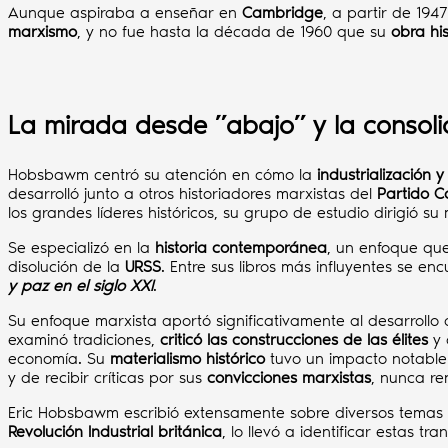
Aunque aspiraba a enseñar en
Cambridge
, a partir de 19
marxismo
, y no fue hasta la década de 1960 que su
obra his
La mirada desde ”abajo
”
y la consol
Hobsbawm centró su atención en cómo la
industrialización 
desarrolló junto a otros historiadores marxistas del
Partido C
los grandes líderes históricos, su grupo de estudio dirigió s
Se especializó en la
historia contemporánea
, un enfoque qu
disolución de la
URSS
. Entre sus libros más influyentes se en
y paz en el siglo XXI
.
Su enfoque marxista aportó significativamente al desarrollo 
examinó tradiciones,
criticó las construcciones de las élites
y 
economía. Su
materialismo histórico
tuvo un impacto notable
y de recibir críticas por sus
convicciones marxistas
, nunca re
Eric Hobsbawm escribió extensamente sobre diversos temas 
Revolución Industrial británica
, lo llevó a identificar estas 