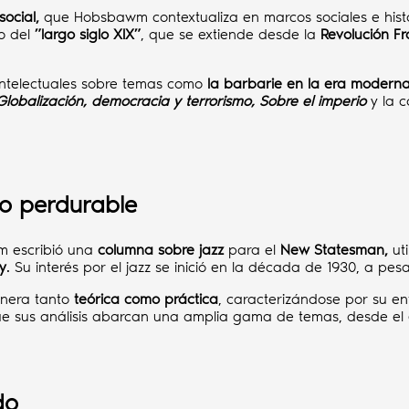
ocial,
que Hobsbawm contextualiza en marcos sociales e histór
to del
”
largo siglo XIX
”
, que se extiende desde la
Revolución F
ntelectuales sobre temas como
la barbarie en la era moderna,
Globalización, democracia y terrorismo, Sobre el imperio
y la 
do perdurable
m escribió una
columna sobre jazz
para el
New Statesman,
ut
ay
. Su interés por el jazz se inició en la década de 1930, a p
nera tanto
teórica como práctica
, caracterizándose por su e
e sus análisis abarcan una amplia gama de temas, desde el
do