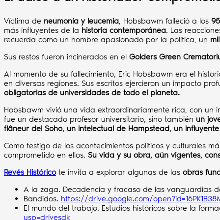
Víctima de
neumonía y leucemia
, Hobsbawm falleció a los
95
más influyentes de la
historia contemporánea
. Las reaccion
recuerda como un hombre apasionado por la política, un
mil
Sus restos fueron incinerados en el
Golders Green Cremator
Al momento de su fallecimiento, Eric Hobsbawm era el histor
en diversas regiones. Sus escritos ejercieron un impacto pr
obligatorias de universidades de todo el planeta.
Hobsbawm vivió una vida extraordinariamente rica, con un inte
fue un destacado profesor universitario, sino también
un jov
flâneur del Soho, un intelectual de Hampstead, un influyente 
Como testigo de los acontecimientos políticos y culturales má
comprometido en ellos.
Su vida y su obra, aún vigentes, con
Revés Histórico
te invita a explorar algunas de las
obras fun
A la zaga. Decadencia y fracaso de las vanguardias de
Bandidos.
https://drive.google.com/open?id=16PK1B
El mundo del trabajo. Estudios históricos sobre la form
usp=drivesdk