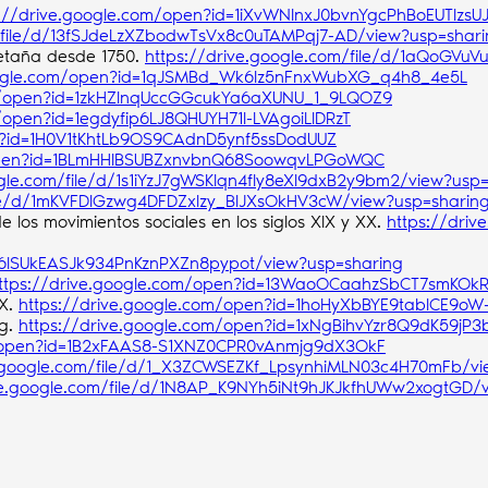
s://drive.google.com/open?id=1iXvWNInxJ0bvnYgcPhBoEUTIzsUJ
m/file/d/13fSJdeLzXZbodwTsVx8c0uTAMPqj7-AD/view?usp=shar
retaña desde 1750.
https://drive.google.com/file/d/1aQoGVu
google.com/open?id=1qJSMBd_Wk6lz5nFnxWubXG_q4h8_4e5L
om/open?id=1zkHZInqUccGGcukYa6aXUNU_1_9LQOZ9
/open?id=1egdyfip6LJ8QHUYH71l-LVAgoiLlDRzT
en?id=1H0V1tKhtLb9OS9CAdnD5ynf5ssDodUUZ
/open?id=1BLmHHIBSUBZxnvbnQ68SoowqvLPGoWQC
ogle.com/file/d/1s1iYzJ7gWSKIqn4fly8eXI9dxB2y9bm2/view?usp
file/d/1mKVFDlGzwg4DFDZxIzy_BlJXsOkHV3cW/view?usp=sharin
e los movimientos sociales en los siglos XIX y XX.
https://driv
5In6lSUkEASJk934PnKznPXZn8pypot/view?usp=sharing
ttps://drive.google.com/open?id=13WaoOCaahzSbCT7smKOk
XX.
https://drive.google.com/open?id=1hoHyXbBYE9tabICE9o
ng.
https://drive.google.com/open?id=1xNgBihvYzr8Q9dK59jP
m/open?id=1B2xFAAS8-S1XNZ0CPR0vAnmjg9dX3OkF
e.google.com/file/d/1_X3ZCWSEZKf_LpsynhiMLN03c4H70mFb/vi
ive.google.com/file/d/1N8AP_K9NYh5iNt9hJKJkfhUWw2xogtGD/