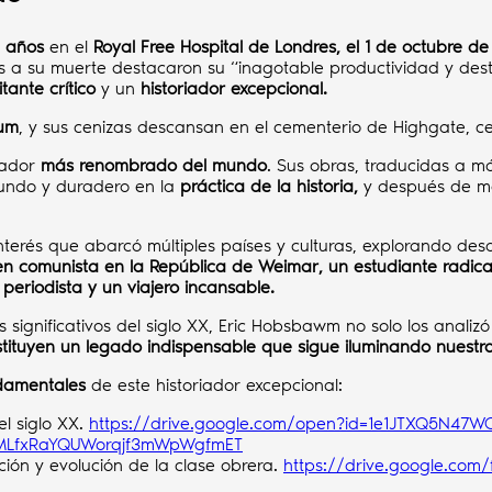
 años
en el
Royal Free Hospital de Londres, el 1 de octubre de
es a su muerte destacaron su “inagotable productividad y de
itante crítico
y un
historiador excepcional.
ium
, y sus cenizas descansan en el cementerio de Highgate, 
iador
más renombrado del mundo
. Sus obras, traducidas a 
ofundo y duradero en la
práctica de la historia,
y después de má
rés que abarcó múltiples países y culturas, explorando desde la
en comunista en la República de Weimar, un estudiante radical 
periodista y un viajero incansable.
s significativos del siglo XX, Eric Hobsbawm no solo los anali
stituyen un legado indispensable que sigue iluminando nuestr
damentales
de este historiador excepcional:
l siglo XX.
https://drive.google.com/open?id=1e1JTXQ5N47W
38MLfxRaYQUWorqjf3mWpWgfmET
ación y evolución de la clase obrera.
https://drive.google.co