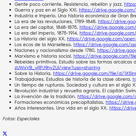
Gente poco corriente. Resistencia, rebelión y jazz.
http
Guerra y paz en el Siglo XXI.
https://drive.google.co
Industria e Imperio. Una historia económica de Gran B
La era de las revoluciones, 1789-1848.
https://drive.
La era del capital, 1848-1875.
https://drive.google.c
La era del imperio, 1875-1914.
https://drive.google.com
La Historia del siglo XX.
https://drive.google.com/op
Los ecos de la Marsellesa.
https://drive.google.com
Naciones y nacionalismo desde 1780.
https://drive.go
Marxismo e historia social.
https://drive.google.com/
Rebeldes primitivos. Estudio sobre las formas arcaicas d
zUWxVB_yRPJ9hvZUi/view?usp=sharing
Sobre la Historia.
https://drive.google.com/file/d/1X
Trabajadores. Estudios de historia de la clase obrera.
h
Un tiempo de rupturas. Sociedad y cultura en el siglo 
Revolución industrial y revuelta agraria. El capitán Swi
La invención de la tradición.
https://drive.google.co
Formaciones económicas precapitalistas.
https://driv
Años interesantes. Una vida en el siglo XX.
https://dr
Fotos: Especiales