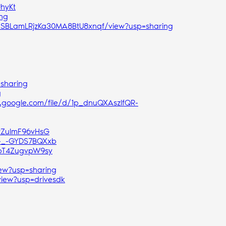
hyKt
ing
VuSBLamLRjzKa30MA8BtU8xnqf/view?usp=sharing
=sharing
g
e.google.com/file/d/1p_dnuQXAszIfQR-
RZuImF96vHsG
W-_-GYDS7BQXxb
3bT4ZugvpW9sy
ew?usp=sharing
view?usp=drivesdk