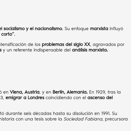
el socialismo y el nacionalismo
. Su enfoque
marxista
influyó
 corto”
.
ntensificación de los
problemas del siglo XX
, agravados por
s
y un referente indispensable del
análisis marxista.
ió en
Viena, Austria
, y en
Berlín, Alemania.
En 1929, tras la
33,
emigrar a Londres
coincidiendo con el
ascenso del
itó durante seis décadas hasta su disolución en 1991. Su
istoria con una tesis sobre la
Sociedad Fabiana
, precursora