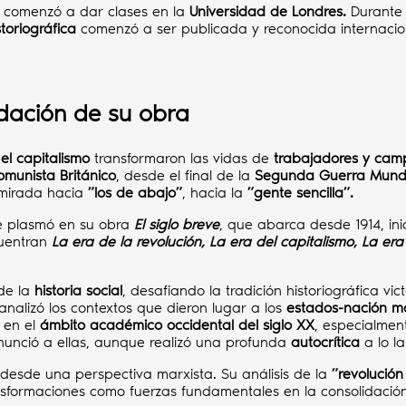
47 comenzó a dar clases en la
Universidad de Londres.
Durante 
toriográfica
comenzó a ser publicada y reconocida internaci
idación de su obra
y el capitalismo
transformaron las vidas de
trabajadores y cam
omunista Británico
, desde el final de la
Segunda Guerra Mund
u mirada hacia
”
los de abajo
”
, hacia la
”
gente sencilla
”
.
e plasmó en su obra
El siglo breve
, que abarca desde 1914, ini
cuentran
La era de la revolución, La era del capitalismo, La era 
de la
historia social
, desafiando la tradición historiográfica 
analizó los contextos que dieron lugar a los
estados-nación m
 en el
ámbito académico occidental del siglo XX
, especialmen
nunció a ellas, aunque realizó una profunda
autocrítica
a lo la
desde una perspectiva marxista. Su análisis de la
”
revolución
transformaciones como fuerzas fundamentales en la consolidació