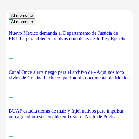
Al momento
+
Al momento
Nuevo México demanda al Departamento de Justicia de
EE.UU. para obtener archivos completos de Jeffrey Epstein
+
Canal Once alerta riesgo para el archivo de «Aquí nos tocó
vivir» de Cristina Pacheco, patrimonio documental de México
+
BUAP estudia tierras de maíz y frijol nativos para impulsar
una agricultura sustentable en la Sierra Norte de Puebla
+