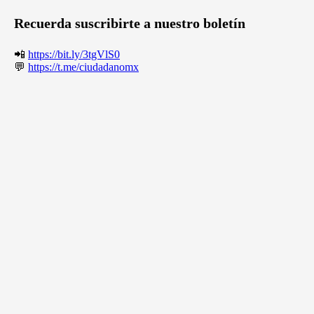
Recuerda suscribirte a nuestro boletín
📲
https://bit.ly/3tgVlS0
💬
https://t.me/ciudadanomx