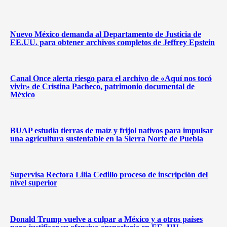
Nuevo México demanda al Departamento de Justicia de
EE.UU. para obtener archivos completos de Jeffrey Epstein
Canal Once alerta riesgo para el archivo de «Aquí nos tocó
vivir» de Cristina Pacheco, patrimonio documental de
México
BUAP estudia tierras de maíz y frijol nativos para impulsar
una agricultura sustentable en la Sierra Norte de Puebla
Supervisa Rectora Lilia Cedillo proceso de inscripción del
nivel superior
Donald Trump vuelve a culpar a México y a otros países