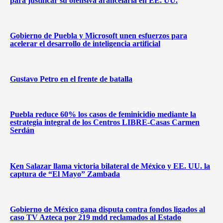
para justificar su ofensiva arancelaria en EE. UU.
Gobierno de Puebla y Microsoft unen esfuerzos para
acelerar el desarrollo de inteligencia artificial
Gustavo Petro en el frente de batalla
Puebla reduce 60% los casos de feminicidio mediante la
estrategia integral de los Centros LIBRE-Casas Carmen
Serdán
Ken Salazar llama victoria bilateral de México y EE. UU. la
captura de “El Mayo” Zambada
Gobierno de México gana disputa contra fondos ligados al
caso TV Azteca por 219 mdd reclamados al Estado