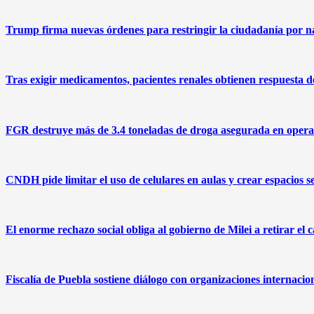
Trump firma nuevas órdenes para restringir la ciudadanía por na
Tras exigir medicamentos, pacientes renales obtienen respuesta
FGR destruye más de 3.4 toneladas de droga asegurada en operat
CNDH pide limitar el uso de celulares en aulas y crear espacios s
El enorme rechazo social obliga al gobierno de Milei a retirar el 
Fiscalía de Puebla sostiene diálogo con organizaciones internacio