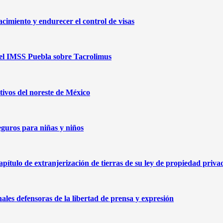
cimiento y endurecer el control de visas
 del IMSS Puebla sobre Tacrolimus
ivos del noreste de México
eguros para niñas y niños
capítulo de extranjerización de tierras de su ley de propiedad priva
nales defensoras de la libertad de prensa y expresión