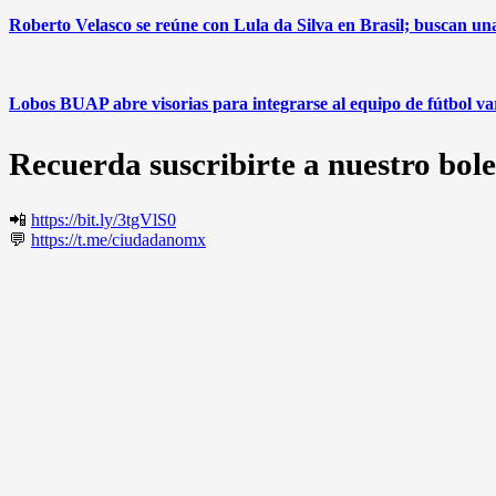
Roberto Velasco se reúne con Lula da Silva en Brasil; buscan u
Lobos BUAP abre visorias para integrarse al equipo de fútbol v
Recuerda suscribirte a nuestro bole
📲
https://bit.ly/3tgVlS0
💬
https://t.me/ciudadanomx