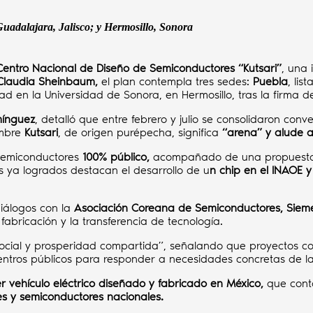
Guadalajara, Jalisco; y Hermosillo, Sonora
Centro Nacional de Diseño de Semiconductores
“Kutsari”
, una 
Claudia Sheinbaum,
el plan contempla tres sedes:
Puebla
, lis
dad en la Universidad de Sonora, en Hermosillo, tras la firma d
mínguez
, detalló que entre febrero y julio se consolidaron conv
ombre
Kutsari
, de origen purépecha, significa
“arena” y alude al
 semiconductores
100% público,
acompañado de una propuesta
s ya logrados destacan el desarrollo de u
n chip en el INAOE y
diálogos con la
Asociación Coreana de Semiconductores, Siemens
 fabricación y la transferencia de tecnología.
social y prosperidad compartida”, señalando que proyectos 
entros públicos para responder a necesidades concretas de l
mer vehículo eléctrico diseñado y fabricado en México,
que conta
s y semiconductores nacionales.