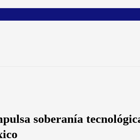
lsa soberanía tecnológica 
xico