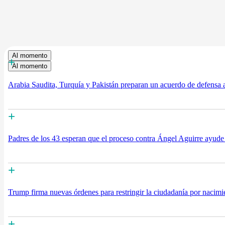
Al momento
+
Al momento
Arabia Saudita, Turquía y Pakistán preparan un acuerdo de defensa a
+
Padres de los 43 esperan que el proceso contra Ángel Aguirre ayude 
+
Trump firma nuevas órdenes para restringir la ciudadanía por nacimie
+