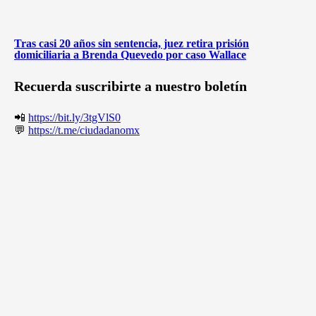
Tras casi 20 años sin sentencia, juez retira prisión
domiciliaria a Brenda Quevedo por caso Wallace
Recuerda suscribirte a nuestro boletín
📲
https://bit.ly/3tgVlS0
💬
https://t.me/ciudadanomx