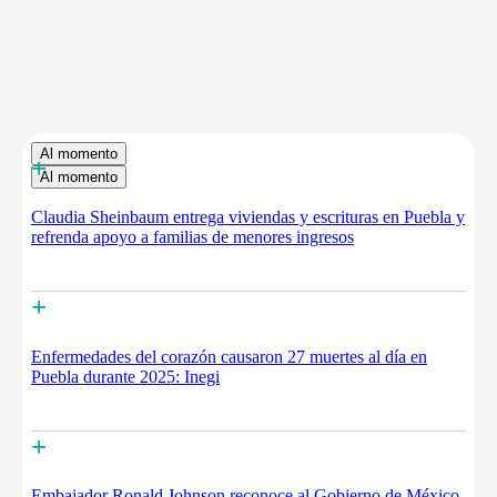
Al momento
+
Al momento
Claudia Sheinbaum entrega viviendas y escrituras en Puebla y
refrenda apoyo a familias de menores ingresos
+
Enfermedades del corazón causaron 27 muertes al día en
Puebla durante 2025: Inegi
+
Embajador Ronald Johnson reconoce al Gobierno de México