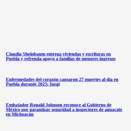
Claudia Sheinbaum entrega viviendas y escrituras en
Puebla y refrenda apoyo a familias de menores ingresos
Enfermedades del corazón causaron 27 muertes al día en
Puebla durante 2025: Inegi
Embajador Ronald Johnson reconoce al Gobierno de
México por garantizar seguridad a inspectores de aguacate
en Michoacán