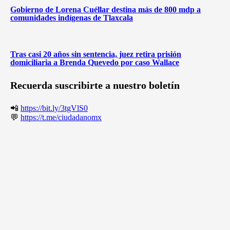
Gobierno de Lorena Cuéllar destina más de 800 mdp a
comunidades indígenas de Tlaxcala
Tras casi 20 años sin sentencia, juez retira prisión
domiciliaria a Brenda Quevedo por caso Wallace
Recuerda suscribirte a nuestro boletín
📲
https://bit.ly/3tgVlS0
💬
https://t.me/ciudadanomx