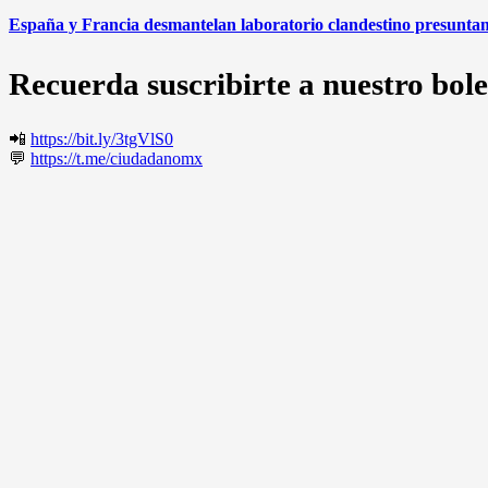
España y Francia desmantelan laboratorio clandestino presuntam
Recuerda suscribirte a nuestro bole
📲
https://bit.ly/3tgVlS0
💬
https://t.me/ciudadanomx