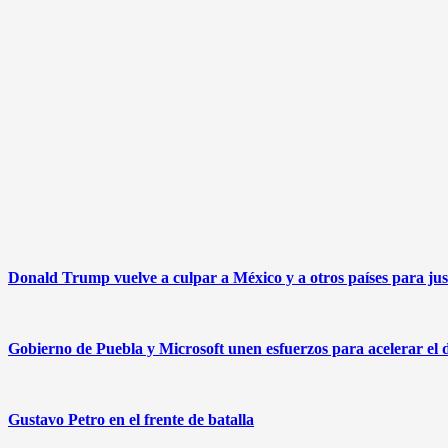
Donald Trump vuelve a culpar a México y a otros países para just
Gobierno de Puebla y Microsoft unen esfuerzos para acelerar el des
Gustavo Petro en el frente de batalla