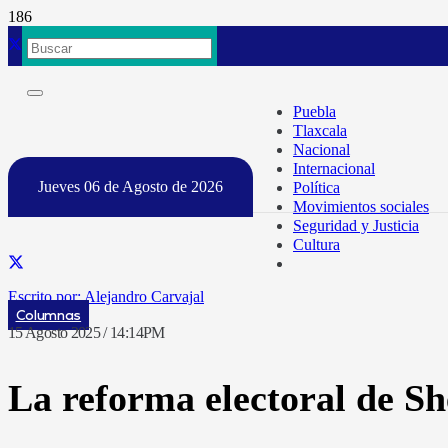
Puebla
Tlaxcala
Nacional
Internacional
Jueves 06 de Agosto de 2026
Política
Movimientos sociales
Seguridad y Justicia
Cultura
Alejandro Carvajal
Columnas
15 Agosto 2025 / 14:14PM
La reforma electoral de S