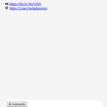
📲
https://bit.ly/3tgVlS0
💬
https://t.me/ciudadanomx
Al momento