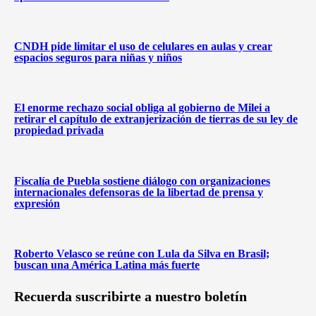
CNDH pide limitar el uso de celulares en aulas y crear
espacios seguros para niñas y niños
El enorme rechazo social obliga al gobierno de Milei a
retirar el capítulo de extranjerización de tierras de su ley de
propiedad privada
Fiscalía de Puebla sostiene diálogo con organizaciones
internacionales defensoras de la libertad de prensa y
expresión
Roberto Velasco se reúne con Lula da Silva en Brasil;
buscan una América Latina más fuerte
Recuerda suscribirte a nuestro boletín