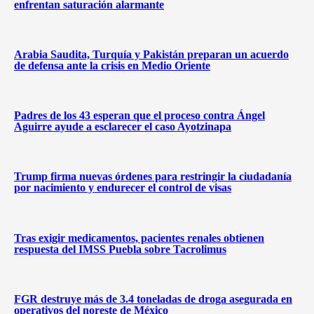
enfrentan saturación alarmante
Arabia Saudita, Turquía y Pakistán preparan un acuerdo
de defensa ante la crisis en Medio Oriente
Padres de los 43 esperan que el proceso contra Ángel
Aguirre ayude a esclarecer el caso Ayotzinapa
Trump firma nuevas órdenes para restringir la ciudadanía
por nacimiento y endurecer el control de visas
Tras exigir medicamentos, pacientes renales obtienen
respuesta del IMSS Puebla sobre Tacrolimus
FGR destruye más de 3.4 toneladas de droga asegurada en
operativos del noreste de México