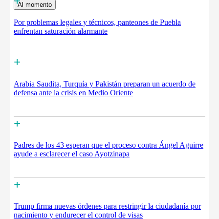
+
Al momento
Por problemas legales y técnicos, panteones de Puebla
enfrentan saturación alarmante
+
Arabia Saudita, Turquía y Pakistán preparan un acuerdo de
defensa ante la crisis en Medio Oriente
+
Padres de los 43 esperan que el proceso contra Ángel Aguirre
ayude a esclarecer el caso Ayotzinapa
+
Trump firma nuevas órdenes para restringir la ciudadanía por
nacimiento y endurecer el control de visas