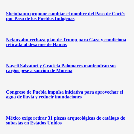
Sheinbaum propone cambiar el nombre del Paso de Cortés
por Paso de los Pueblos Indígenas
Netanyahu rechaza plan de Trump para Gaza y condiciona
retirada al desarme de Hamás
Nayeli Salvatori y Graciela Palomares mantendrán sus
cargos pese a sanción de Morena
Congreso de Puebla impulsa iniciativa para aprovechar el
agua de lluvia y reducir inundaciones
México exige retirar 31 piezas arqueológicas de catálogo de
subastas en Estados Unidos