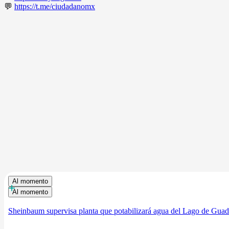
💬
https://t.me/ciudadanomx
Al momento
+
Al momento
Sheinbaum supervisa planta que potabilizará agua del Lago de Guada