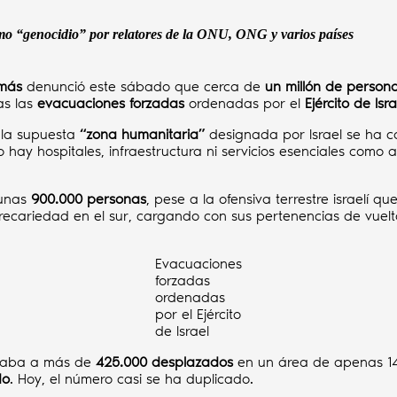
como “genocidio” por relatores de la ONU, ONG y varios países
más
denunció este sábado que cerca de
un millón de person
as las
evacuaciones forzadas
ordenadas por el
Ejército de Isra
 la supuesta
“zona humanitaria”
designada por Israel se ha c
 hay hospitales, infraestructura ni servicios esenciales como a
 unas
900.000 personas
, pese a la ofensiva terrestre israelí 
recariedad en el sur, cargando con sus pertenencias de vuel
Evacuaciones
forzadas
ordenadas
por el Ejército
de Israel
gaba a más de
425.000 desplazados
en un área de apenas 14 
do
. Hoy, el número casi se ha duplicado.