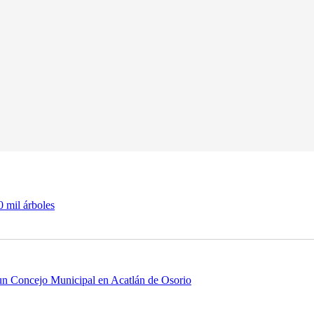
0 mil árboles
 un Concejo Municipal en Acatlán de Osorio