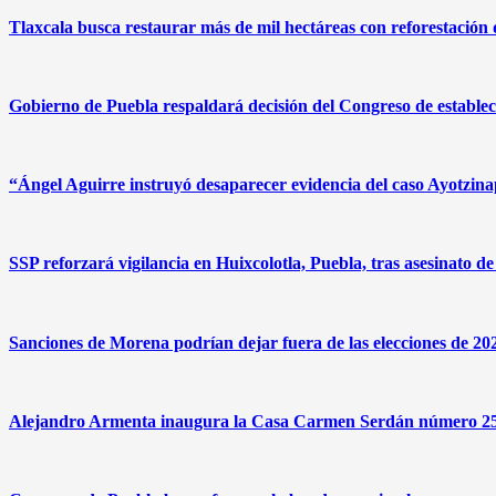
Tlaxcala busca restaurar más de mil hectáreas con reforestación 
Gobierno de Puebla respaldará decisión del Congreso de estable
“Ángel Aguirre instruyó desaparecer evidencia del caso Ayotzin
SSP reforzará vigilancia en Huixcolotla, Puebla, tras asesinato 
Sanciones de Morena podrían dejar fuera de las elecciones de 20
Alejandro Armenta inaugura la Casa Carmen Serdán número 25 e