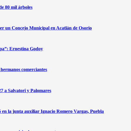
de 80 mil árboles
cer un Concejo Municipal en Acatlán de Osorio
apa”: Ernestina Godoy
de hermanos comerciantes
27 a Salvatori y Palomares
n la junta auxiliar Ignacio Romero Vargas, Puebla