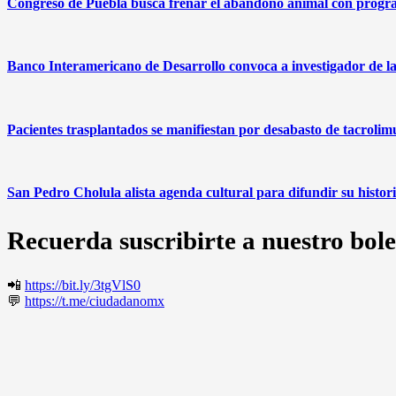
Congreso de Puebla busca frenar el abandono animal con progr
Banco Interamericano de Desarrollo convoca a investigador de l
Pacientes trasplantados se manifiestan por desabasto de tacrolim
San Pedro Cholula alista agenda cultural para difundir su histor
Recuerda suscribirte a nuestro bole
📲
https://bit.ly/3tgVlS0
💬
https://t.me/ciudadanomx