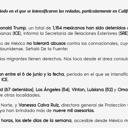
riodo en el que se intensificaron las redadas, particularmente en Cali
onald Trump
, un total de
1,154 mexicanos han sido detenidos
e
uanas (
ICE
), informó la Secretaría de Relaciones Exteriores (
SRE
no de México
no tolerará abusos
contra los connacionales, cuy
adounidense. Señaló De la Fuente:
y los migrantes tienen derechos. Nos toca desde el área consu
on entre el 6 de junio y la fecha
, periodo en el que se intensi
l
ICE
.
d (67 detenidos)
,
Los Ángeles (54)
,
Vinton, Luisiana (52)
y
Omah
e otras localidades.
 Norte, y
Vanessa Calva Ruiz,
directora general de Protección 
ya han brindado más de
nueve mil asesorías
.
 horas, los siete días de la semana
, accesible desde México 