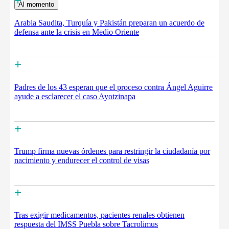
+
Al momento
Arabia Saudita, Turquía y Pakistán preparan un acuerdo de
defensa ante la crisis en Medio Oriente
+
Padres de los 43 esperan que el proceso contra Ángel Aguirre
ayude a esclarecer el caso Ayotzinapa
+
Trump firma nuevas órdenes para restringir la ciudadanía por
nacimiento y endurecer el control de visas
+
Tras exigir medicamentos, pacientes renales obtienen
respuesta del IMSS Puebla sobre Tacrolimus