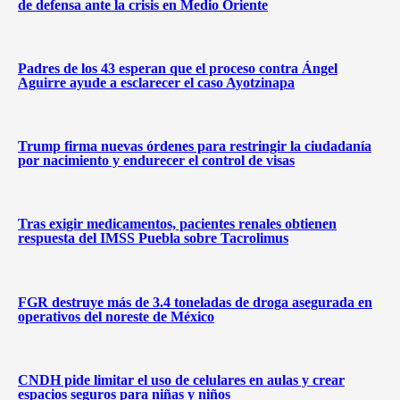
de defensa ante la crisis en Medio Oriente
Padres de los 43 esperan que el proceso contra Ángel
Aguirre ayude a esclarecer el caso Ayotzinapa
Trump firma nuevas órdenes para restringir la ciudadanía
por nacimiento y endurecer el control de visas
Tras exigir medicamentos, pacientes renales obtienen
respuesta del IMSS Puebla sobre Tacrolimus
FGR destruye más de 3.4 toneladas de droga asegurada en
operativos del noreste de México
CNDH pide limitar el uso de celulares en aulas y crear
espacios seguros para niñas y niños