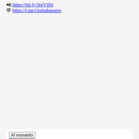
📲
https://bit.ly/3tgVlS0
💬
https://t.me/ciudadanomx
Al momento