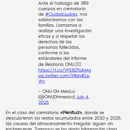
Ante el hallazgo de 383
cuerpos en crematorio
de
#CiudadJuárez
, nos
solidarizamos con las
familias. Llamamos a
realizar una investigación
eficaz y a respetar los
derechos de las
personas fallecidas,
conforme a los
estándares del informe
de Relatoría ONU.👉🏽
https://t.co/VFE8ZfUAMg
pic.twitter.com/X8dvIKLp
Wv
— ONU-DH México
(@ONUDHmexico)
July 4,
2025
En el caso del crematorio
«Plenitud»
, donde se
descubrieron los restos acumulados entre 2020 y 2025,
las causas del almacenamiento irregular siguen sin
esclarecerse. Tampoco se ha dado información clara