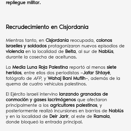
repliegue militar.
Recrudecimiento en Cisjordania
Mientras tanto, en
Cisjordania
reocupada,
colonos
israelíes y soldados
protagonizaron nuevos episodios de
violencia
en la localidad de
Beita
, al sur de
Nablús
,
durante la cosecha de aceitunas.
La
Media Luna Roja Palestina
reportó al menos
siete
heridos
, entre ellos dos periodistas —
Jafar Shtayé
,
fotógrafo de
AFP
, y
Wahaj Bani Muflih
—, además de la
quema de cuatro vehículos palestinos.
El Ejército israelí intervino
lanzando granadas de
conmoción y gases lacrimógenos
que afectaron
principalmente a los
agricultores palestinos
, y
posteriormente realizó incursiones en barrios de
Nablús
y en la localidad de
Deir Jarir
, al este de
Ramala
,
donde bloqueó la entrada principal.