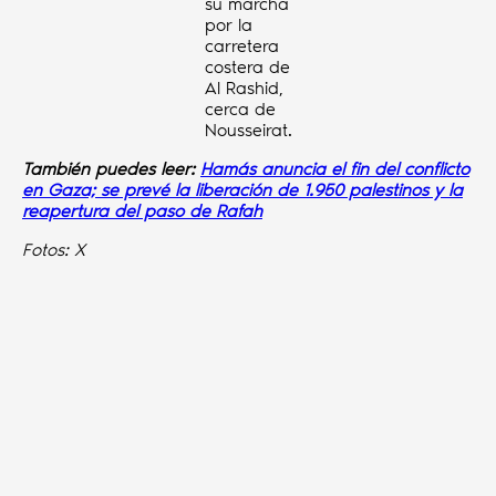
su marcha
por la
carretera
costera de
Al Rashid,
cerca de
Nousseirat.
También puedes leer:
Hamás anuncia el fin del conflicto
en Gaza; se prevé la liberación de 1.950 palestinos y la
reapertura del paso de Rafah
Fotos: X