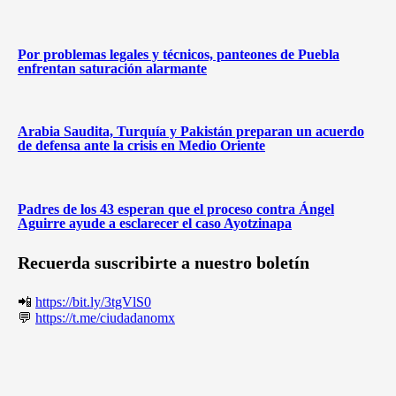
Por problemas legales y técnicos, panteones de Puebla
enfrentan saturación alarmante
Arabia Saudita, Turquía y Pakistán preparan un acuerdo
de defensa ante la crisis en Medio Oriente
Padres de los 43 esperan que el proceso contra Ángel
Aguirre ayude a esclarecer el caso Ayotzinapa
Recuerda suscribirte a nuestro boletín
📲
https://bit.ly/3tgVlS0
💬
https://t.me/ciudadanomx