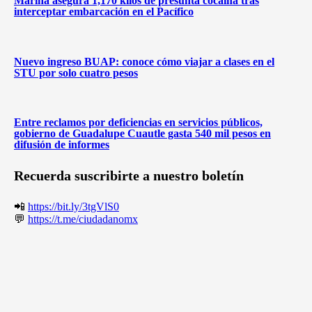
Marina asegura 1,170 kilos de presunta cocaína tras
interceptar embarcación en el Pacífico
Nuevo ingreso BUAP: conoce cómo viajar a clases en el
STU por solo cuatro pesos
Entre reclamos por deficiencias en servicios públicos,
gobierno de Guadalupe Cuautle gasta 540 mil pesos en
difusión de informes
Recuerda suscribirte a nuestro boletín
📲
https://bit.ly/3tgVlS0
💬
https://t.me/ciudadanomx