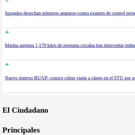
Juzgados desechan primeros amparos contra examen de control pre
+
Marina asegura 1,170 kilos de presunta cocaína tras interceptar emba
+
Nuevo ingreso BUAP: conoce cómo viajar a clases en el STU por so
El Ciudadano
Principales