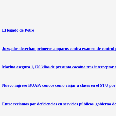
El legado de Petro
Juzgados desechan primeros amparos contra examen de control
Marina asegura 1,170 kilos de presunta cocaína tras interceptar 
Nuevo ingreso BUAP: conoce cómo viajar a clases en el STU por 
Entre reclamos por deficiencias en servicios públicos, gobierno 