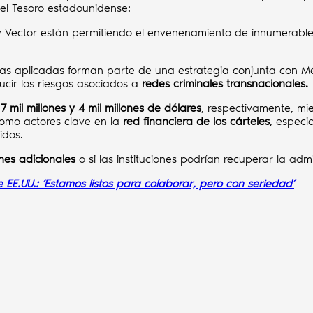
del Tesoro estadounidense:
m y Vector están permitiendo el envenenamiento de innumerab
s aplicadas forman parte de una estrategia conjunta con Méxi
ducir los riesgos asociados a
redes criminales transnacionales.
a
7 mil millones y 4 mil millones de dólares
, respectivamente, mi
como actores clave en la
red financiera de los cárteles
, especi
idos.
nes adicionales
o si las instituciones podrían recuperar la adm
EE.UU.: ‘Estamos listos para colaborar, pero con seriedad’