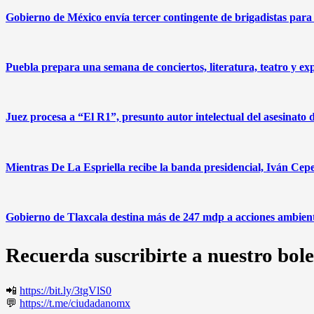
Gobierno de México envía tercer contingente de brigadistas par
Puebla prepara una semana de conciertos, literatura, teatro y exp
Juez procesa a “El R1”, presunto autor intelectual del asesinato
Mientras De La Espriella recibe la banda presidencial, Iván Cepe
Gobierno de Tlaxcala destina más de 247 mdp a acciones ambient
Recuerda suscribirte a nuestro bole
📲
https://bit.ly/3tgVlS0
💬
https://t.me/ciudadanomx