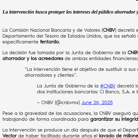
La intervención busca proteger los intereses del público ahorrador 
La Comisión Nacional Bancaria y de Valores (
CNBV
) decretó 
Departamento del Tesoro de Estados Unidos, que los señaló
específicamente
fentanilo
.
La decisión fue tomada por la Junta de Gobierno de la
CNB
ahorrador y los acreedores
de ambas entidades financieras:
“La intervención tiene el objetivo de sustituir a s
ahorradores y clientes”.
La Junta de Gobierno de la
#CNBV
decretó l
dos instituciones bancarias: CI Banco, S.A. e
— CNBV (@cnbvmx)
June 26, 2025
Pese a la gravedad de las acusaciones, la CNBV aseguró q
trabajando de forma coordinada para
garantizar su integri
La intervención se produce un día después de que el Depar
Vector
de haber facilitado durante años el
lavado de millon