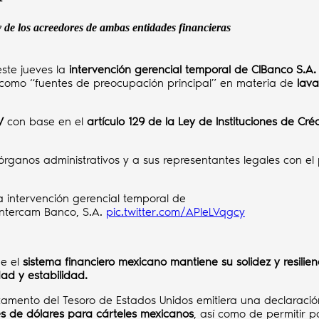
y de los acreedores de ambas entidades financieras
este jueves la
intervención gerencial temporal de CIBanco S.A.
 como “fuentes de preocupación principal” en materia de
lava
V
con base en el
artículo 129 de la Ley de Instituciones de Cré
us órganos administrativos y a sus representantes legales con e
a intervención gerencial temporal de
 Intercam Banco, S.A.
pic.twitter.com/APleLVqgcy
ue el
sistema financiero mexicano mantiene su solidez y resilien
dad y estabilidad.
tamento del Tesoro de Estados Unidos emitiera una declaraci
es de dólares para cárteles mexicanos
, así como de permitir 