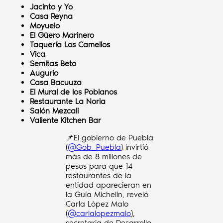
Jacinto y Yo
Casa Reyna
Moyuelo
El Güero Marinero
Taquería Los Camellos
Vica
Semitas Beto
Augurio
Casa Bacuuza
El Mural de los Poblanos
Restaurante La Noria
Salón Mezcali
Valiente Kitchen Bar
📌El gobierno de Puebla
(
@Gob_Puebla
) invirtió
más de 8 millones de
pesos para que 14
restaurantes de la
entidad aparecieran en
la Guía Michelin, reveló
Carla López Malo
(
@carlalopezmalo
),
secretaria de Desarrollo