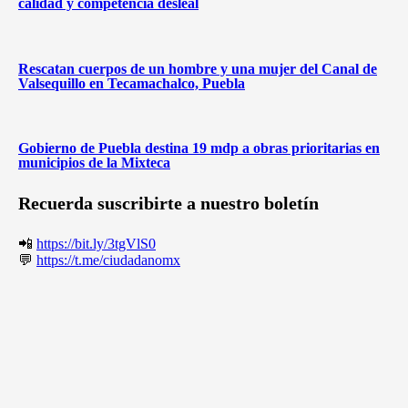
calidad y competencia desleal
Rescatan cuerpos de un hombre y una mujer del Canal de
Valsequillo en Tecamachalco, Puebla
Gobierno de Puebla destina 19 mdp a obras prioritarias en
municipios de la Mixteca
Recuerda suscribirte a nuestro boletín
📲
https://bit.ly/3tgVlS0
💬
https://t.me/ciudadanomx