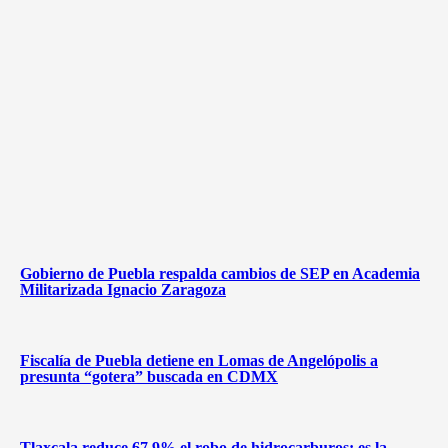
Gobierno de Puebla respalda cambios de SEP en Academia
Militarizada Ignacio Zaragoza
Fiscalía de Puebla detiene en Lomas de Angelópolis a
presunta “gotera” buscada en CDMX
Tlaxcala reduce 67.9% el robo de hidrocarburos; es la