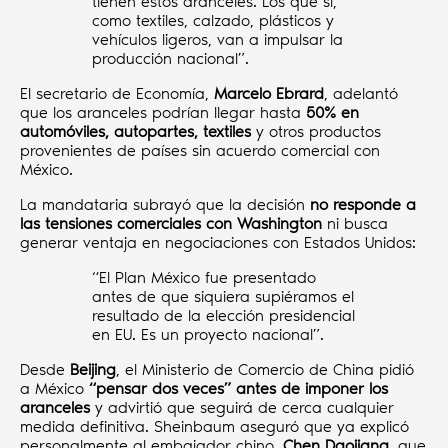
tienen estos aranceles. Los que sí,
como textiles, calzado, plásticos y
vehículos ligeros, van a impulsar la
producción nacional”.
El secretario de Economía,
Marcelo Ebrard
, adelantó
que los aranceles podrían llegar hasta
50% en
automóviles, autopartes, textiles
y otros productos
provenientes de países sin acuerdo comercial con
México.
La mandataria subrayó que la decisión
no responde a
las tensiones comerciales con Washington
ni busca
generar ventaja en negociaciones con Estados Unidos:
“El Plan México fue presentado
antes de que siquiera supiéramos el
resultado de la elección presidencial
en EU. Es un proyecto nacional”.
Desde
Beijing
, el Ministerio de Comercio de China pidió
a México
“pensar dos veces” antes de imponer los
aranceles
y advirtió que seguirá de cerca cualquier
medida definitiva. Sheinbaum aseguró que ya explicó
personalmente al embajador chino,
Chen Daojiang
, que