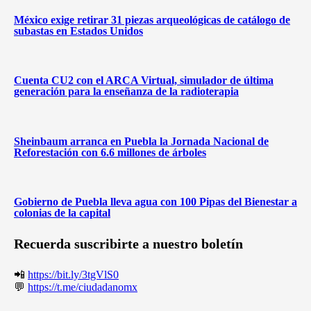
México exige retirar 31 piezas arqueológicas de catálogo de
subastas en Estados Unidos
Cuenta CU2 con el ARCA Virtual, simulador de última
generación para la enseñanza de la radioterapia
Sheinbaum arranca en Puebla la Jornada Nacional de
Reforestación con 6.6 millones de árboles
Gobierno de Puebla lleva agua con 100 Pipas del Bienestar a
colonias de la capital
Recuerda suscribirte a nuestro boletín
📲
https://bit.ly/3tgVlS0
💬
https://t.me/ciudadanomx