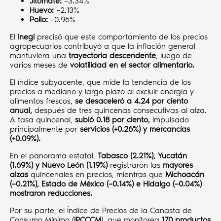
Jitomate:
–3.34%
Huevo:
–2.13%
Pollo:
–0.95%
El
Inegi
precisó que este comportamiento de los precios
agropecuarios contribuyó a que la inflación general
mantuviera una
trayectoria descendente
, luego de
varios meses de
volatilidad en el sector alimentario.
El índice subyacente, que mide la tendencia de los
precios a mediano y largo plazo al excluir energía y
alimentos frescos,
se desaceleró a 4.24 por ciento
anual,
después de tres quincenas consecutivas al alza.
A tasa quincenal,
subió 0.18 por ciento,
impulsado
principalmente por
servicios (+0.26%) y mercancías
(+0.09%).
En el panorama estatal,
Tabasco (2.21%), Yucatán
(1.69%) y Nuevo León (1.19%)
registraron las
mayores
alzas
quincenales en precios, mientras que
Michoacán
(–0.21%), Estado de México (–0.14%) e Hidalgo (–0.04%)
mostraron reducciones.
Por su parte, el Índice de Precios de la Canasta de
Consumo Mínimo (
IPCCCM
), que monitorea
170 productos