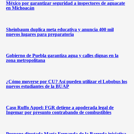
México por garantizar seguridad a inspectores de aguacate
en Michoacán
Sheinbaum duplica meta educativa y anuncia 400 mil
nuevos lugares para preparatoria
Gobierno de Puebla garantiza agua y calles dignas en la
zona metropolitana
¿Cómo moverse por CU? Así pueden utilizar el Lobobus los
nuevos estudiantes de la BUAP
Caso Ruffo Appel: FGR detiene a apoderada legal de
Ingemar por presunto contrabando de combustibles
Propone diputada María Fernanda de la Barreda iniciativa