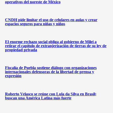
operativos del noreste de México
CNDH pide limitar el uso de celulares en aulas y crear
espacios seguros para niñas y niños
El enorme rechazo social obliga al gobierno de Milei a
retirar el capítulo de extranjerización de tierras de su ley de
propiedad privada
Fiscalía de Puebla sostiene diálogo con organizaciones
internacionales defensoras de la libertad de prensa y
expresión
Roberto Velasco se reúne con Lula da Silva en Brasil;
buscan una América Latina más fuerte