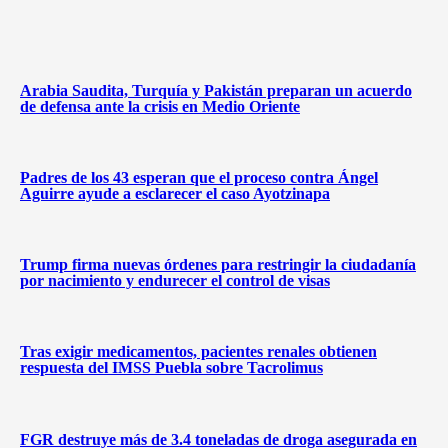
Arabia Saudita, Turquía y Pakistán preparan un acuerdo
de defensa ante la crisis en Medio Oriente
Padres de los 43 esperan que el proceso contra Ángel
Aguirre ayude a esclarecer el caso Ayotzinapa
Trump firma nuevas órdenes para restringir la ciudadanía
por nacimiento y endurecer el control de visas
Tras exigir medicamentos, pacientes renales obtienen
respuesta del IMSS Puebla sobre Tacrolimus
FGR destruye más de 3.4 toneladas de droga asegurada en