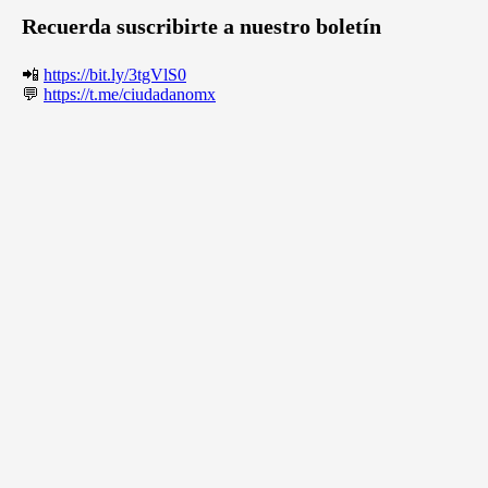
Recuerda suscribirte a nuestro boletín
📲
https://bit.ly/3tgVlS0
💬
https://t.me/ciudadanomx