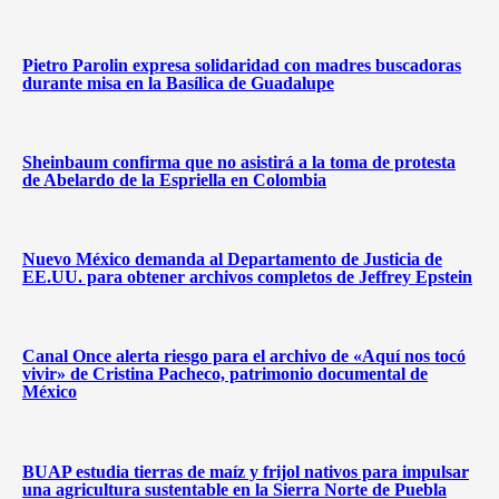
Pietro Parolin expresa solidaridad con madres buscadoras
durante misa en la Basílica de Guadalupe
Sheinbaum confirma que no asistirá a la toma de protesta
de Abelardo de la Espriella en Colombia
Nuevo México demanda al Departamento de Justicia de
EE.UU. para obtener archivos completos de Jeffrey Epstein
Canal Once alerta riesgo para el archivo de «Aquí nos tocó
vivir» de Cristina Pacheco, patrimonio documental de
México
BUAP estudia tierras de maíz y frijol nativos para impulsar
una agricultura sustentable en la Sierra Norte de Puebla