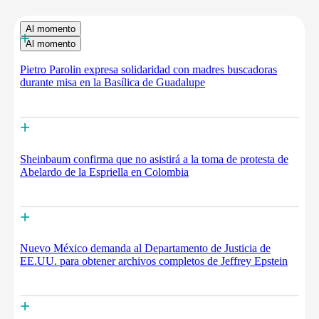
Al momento
+
Al momento
Pietro Parolin expresa solidaridad con madres buscadoras
durante misa en la Basílica de Guadalupe
+
Sheinbaum confirma que no asistirá a la toma de protesta de
Abelardo de la Espriella en Colombia
+
Nuevo México demanda al Departamento de Justicia de
EE.UU. para obtener archivos completos de Jeffrey Epstein
+