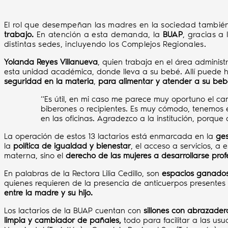
El rol que desempeñan las madres en la sociedad también 
trabajo.
En atención a esta demanda, la
BUAP
, gracias a
distintas sedes, incluyendo los Complejos Regionales.
Yolanda Reyes Villanueva
, quien trabaja en el área administ
esta unidad académica, donde lleva a su bebé. Allí puede h
seguridad en la materia
,
para alimentar y atender a su beb
“Es útil, en mi caso me parece muy oportuno el cam
biberones o recipientes. Es muy cómodo, tenemos e
en las oficinas. Agradezco a la institución, porqu
La operación de estos 13 lactarios está enmarcada en la
ges
la
política de igualdad y bienestar
, el acceso a servicios, a
materna, sino el
derecho de las mujeres a desarrollarse prof
En palabras de la Rectora Lilia Cedillo, son
espacios ganados 
quienes requieren de la presencia de anticuerpos presentes
entre la madre y su hijo.
Los lactarios de la BUAP cuentan con
sillones con abrazader
limpia y cambiador de pañales,
todo para facilitar a las us