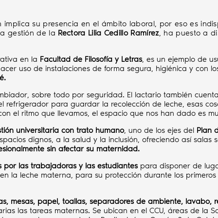
implica su presencia en el ámbito laboral, por eso es ind
 la gestión de la
Rectora Lilia Cedillo Ramírez
, ha puesto a d
rativa en la
Facultad de Filosofía y Letras
, es un ejemplo de u
acer uso de instalaciones de forma segura, higiénica y con l
é.
biador, sobre todo por seguridad. El lactario también cuenta 
l refrigerador para guardar la recolección de leche, esas co
e con el ritmo que llevamos, el espacio que nos han dado es m
tión universitaria con trato humano
, uno de los ejes del
Plan d
 espacios dignos, a la salud y la inclusión, ofreciendo así sala
esionalmente sin afectar su maternidad.
por las trabajadoras y las estudiantes
para disponer de luga
 en la leche materna, para su protección durante los primer
as, mesas, papel, toallas, separadores de ambiente, lavabo,
uarias las tareas maternas. Se ubican en el CCU, áreas de la S