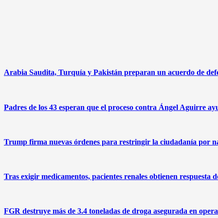
Arabia Saudita, Turquía y Pakistán preparan un acuerdo de defen
Padres de los 43 esperan que el proceso contra Ángel Aguirre ayu
Trump firma nuevas órdenes para restringir la ciudadanía por na
Tras exigir medicamentos, pacientes renales obtienen respuesta
FGR destruye más de 3.4 toneladas de droga asegurada en operat