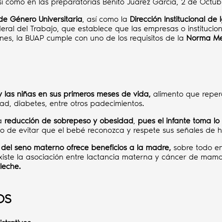
así como en las preparatorias Benito Juárez García, 2 de Octub
de Género Universitaria
, así como la
Dirección Institucional d
ederal del Trabajo, que establece que las empresas o instituc
nes, la BUAP cumple con uno de los requisitos de la
Norma Mex
y las niñas en sus primeros meses de vida,
alimento que reperc
idad, diabetes, entre otros padecimientos.
la
reducción de sobrepeso y obesidad
,
pues el infante toma l
esgo de evitar que el bebé reconozca y respete sus señales de
 del seno materno ofrece beneficios a la madre,
sobre todo en
existe la asociación entre lactancia materna y cáncer de mam
leche.
OS