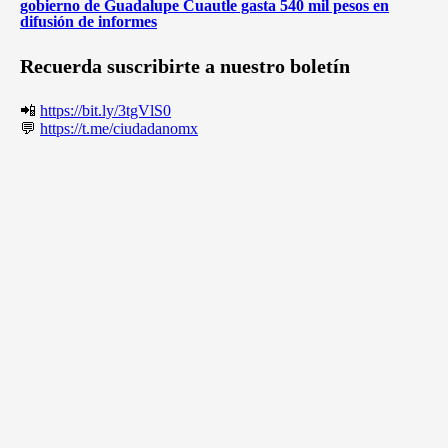
gobierno de Guadalupe Cuautle gasta 540 mil pesos en
difusión de informes
Recuerda suscribirte a nuestro boletín
📲
https://bit.ly/3tgVlS0
💬
https://t.me/ciudadanomx