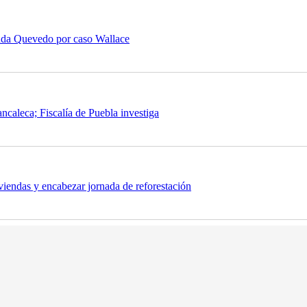
Brenda Quevedo por caso Wallace
ncaleca; Fiscalía de Puebla investiga
viendas y encabezar jornada de reforestación