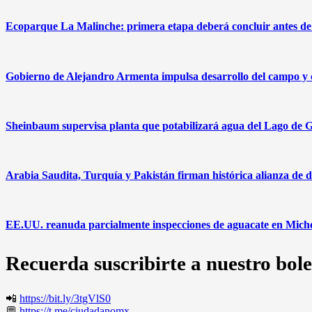
Ecoparque La Malinche: primera etapa deberá concluir antes de 
Gobierno de Alejandro Armenta impulsa desarrollo del campo y c
Sheinbaum supervisa planta que potabilizará agua del Lago de G
Arabia Saudita, Turquía y Pakistán firman histórica alianza de d
EE.UU. reanuda parcialmente inspecciones de aguacate en Mich
Recuerda suscribirte a nuestro bole
📲
https://bit.ly/3tgVlS0
💬
https://t.me/ciudadanomx