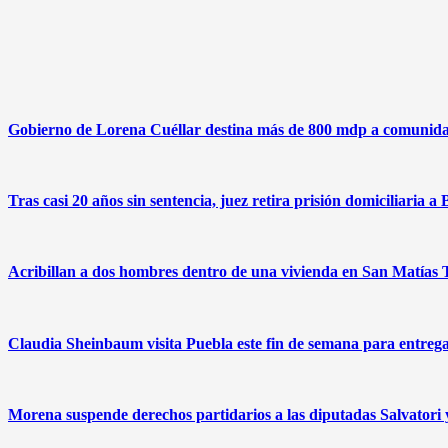
Gobierno de Lorena Cuéllar destina más de 800 mdp a comunida
Tras casi 20 años sin sentencia, juez retira prisión domiciliaria
Acribillan a dos hombres dentro de una vivienda en San Matías Tl
Claudia Sheinbaum visita Puebla este fin de semana para entrega
Morena suspende derechos partidarios a las diputadas Salvatori