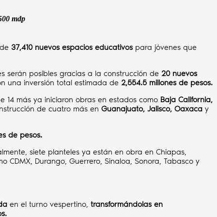
,500 mdp
n de
37,410 nuevos espacios educativos
para jóvenes que
res serán posibles gracias a la construcción de
20 nuevos
n una inversión total estimada de
2,554.5 millones de pesos.
ue 14 más ya iniciaron obras en estados como
Baja California,
onstrucción de cuatro más en
Guanajuato, Jalisco, Oaxaca
y
nes de pesos.
almente, siete planteles ya están en obra en Chiapas,
como CDMX, Durango, Guerrero, Sinaloa, Sonora, Tabasco y
nda
en el turno vespertino,
transformándolas en
s.