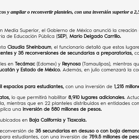
cos y ampliar o reconvertir planteles, con una inversión superior a 2
n Media Superior, el Gobierno de México anunció la creació
aría de Educación Pública (
SEP
),
Mario Delgado Carrillo.
enta
Claudia Sheinbaum
, el funcionario detalló que estos luga
stentes y 35 reconversiones de secundarias a preparatorias,
co
eles en
Tecámac
(Edomex) y
Reynosa
(Tamaulipas), mientras q
Yucatán y Estado de México
. Además, en julio comenzará la c
il espacios para estudiantes,
con una inversión de
1,215 millo
atos,
lo que permitirá habilitar
8,910 lugares adicionales
. Actu
ala, mientras que en 22 planteles distribuidos en entidades 
mplica una
inversión de 580 millones de pesos.
 ubicados en
Baja California y Tlaxcala.
 reconversión de
35 secundarias en desuso o con baja dema
para estudiantes, con una inversión de
759.5 millones de peso