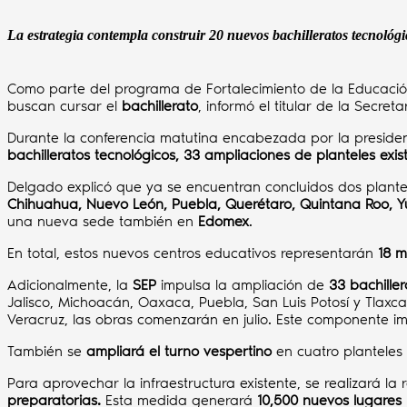
La estrategia contempla construir 20 nuevos bachilleratos tecnológi
Como parte del programa de Fortalecimiento de la Educació
buscan cursar el
bachillerato
, informó el titular de la Secret
Durante la conferencia matutina encabezada por la presid
bachilleratos tecnológicos, 33 ampliaciones de planteles exi
Delgado explicó que ya se encuentran concluidos dos plant
Chihuahua, Nuevo León, Puebla, Querétaro, Quintana Roo, 
una nueva sede también en
Edomex
.
En total, estos nuevos centros educativos representarán
18 m
Adicionalmente, la
SEP
impulsa la ampliación de
33 bachiller
Jalisco, Michoacán, Oaxaca, Puebla, San Luis Potosí y Tlaxc
Veracruz, las obras comenzarán en julio. Este componente i
También se
ampliará el turno vespertino
en cuatro planteles
Para aprovechar la infraestructura existente, se realizará la
preparatorias.
Esta medida generará
10,500 nuevos lugares