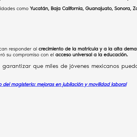
ntidades como
Yucatán, Baja California, Guanajuato, Sonora, 
can responder al
crecimiento de la matrícula y a la alta de
eró su compromiso con el
acceso universal a la educación.
a garantizar que miles de jóvenes mexicanos pue
del magisterio: mejoras en jubilación y movilidad laboral