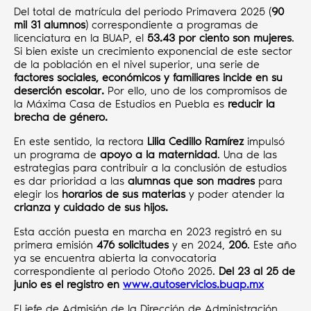
Del total de matrícula del periodo Primavera 2025 (
90
mil 31 alumnos
) correspondiente a programas de
licenciatura en la BUAP, el
53.43 por ciento son mujeres
.
Si bien existe un crecimiento exponencial de este sector
de la población en el nivel superior, una serie de
factores sociales, económicos y familiares incide en su
deserción escolar.
Por ello, uno de los compromisos de
la Máxima Casa de Estudios en Puebla es
reducir la
brecha de género.
En este sentido, la rectora
Lilia Cedillo Ramírez
impulsó
un programa de
apoyo a la maternidad
. Una de las
estrategias para contribuir a la conclusión de estudios
es dar prioridad a las
alumnas que son madres
para
elegir los
horarios de sus materias
y poder atender la
crianza y cuidado de sus hijos.
Esta acción puesta en marcha en 2023 registró en su
primera emisión
476 solicitudes
y en 2024,
206
. Este año
ya se encuentra abierta la convocatoria
correspondiente al periodo Otoño 2025.
Del 23 al 25 de
junio es el registro en
www.autoservicios.buap.mx
El jefe de Admisión de la Dirección de Administración