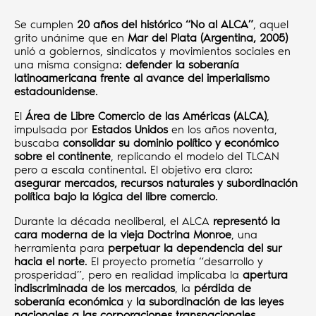
Se cumplen
20 años del histórico “No al ALCA”
, aquel
grito unánime que en
Mar del Plata (Argentina, 2005)
unió a gobiernos, sindicatos y movimientos sociales en
una misma consigna:
defender la soberanía
latinoamericana frente al avance del imperialismo
estadounidense
.
El
Área de Libre Comercio de las Américas (ALCA)
,
impulsada por
Estados Unidos
en los años noventa,
buscaba
consolidar su dominio político y económico
sobre el continente
, replicando el modelo del TLCAN
pero a escala continental. El objetivo era claro:
asegurar mercados, recursos naturales y subordinación
política bajo la lógica del libre comercio
.
Durante la década neoliberal, el ALCA
representó la
cara moderna de la vieja Doctrina Monroe
, una
herramienta para
perpetuar la dependencia del sur
hacia el norte
. El proyecto prometía “desarrollo y
prosperidad”, pero en realidad implicaba la
apertura
indiscriminada de los mercados
, la
pérdida de
soberanía económica
y
la subordinación de las leyes
nacionales a las corporaciones transnacionales
.