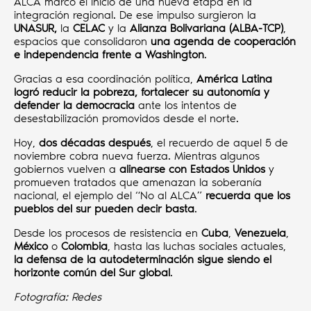
ALCA marcó el inicio de una nueva etapa en la
integración regional. De ese impulso surgieron la
UNASUR,
la
CELAC
y la
Alianza Bolivariana (ALBA-TCP)
,
espacios que consolidaron
una agenda de cooperación
e independencia frente a Washington
.
Gracias a esa coordinación política,
América Latina
logró reducir la pobreza, fortalecer su autonomía y
defender la democracia
ante los intentos de
desestabilización promovidos desde el norte.
Hoy,
dos décadas después
, el recuerdo de aquel 5 de
noviembre cobra nueva fuerza. Mientras algunos
gobiernos vuelven a
alinearse con Estados Unidos
y
promueven tratados que amenazan la soberanía
nacional, el ejemplo del “No al ALCA”
recuerda que los
pueblos del sur pueden decir basta
.
Desde los procesos de resistencia en
Cuba
,
Venezuela
,
México
o
Colombia
, hasta las luchas sociales actuales,
la defensa de la autodeterminación sigue siendo el
horizonte común del Sur global
.
Fotografía: Redes