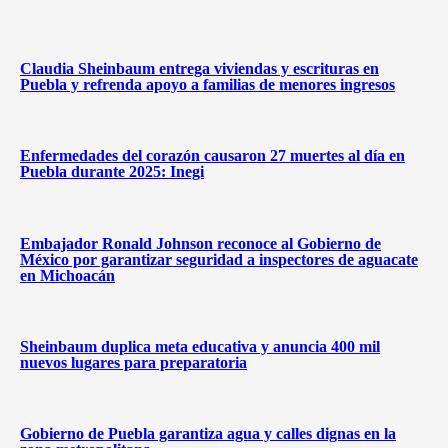
Claudia Sheinbaum entrega viviendas y escrituras en
Puebla y refrenda apoyo a familias de menores ingresos
Enfermedades del corazón causaron 27 muertes al día en
Puebla durante 2025: Inegi
Embajador Ronald Johnson reconoce al Gobierno de
México por garantizar seguridad a inspectores de aguacate
en Michoacán
Sheinbaum duplica meta educativa y anuncia 400 mil
nuevos lugares para preparatoria
Gobierno de Puebla garantiza agua y calles dignas en la