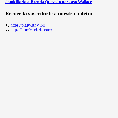
domiciliaria a Brenda Quevedo por caso Wallace
Recuerda suscribirte a nuestro boletín
📲
https://bit.ly/3tgVlS0
💬
https://t.me/ciudadanomx