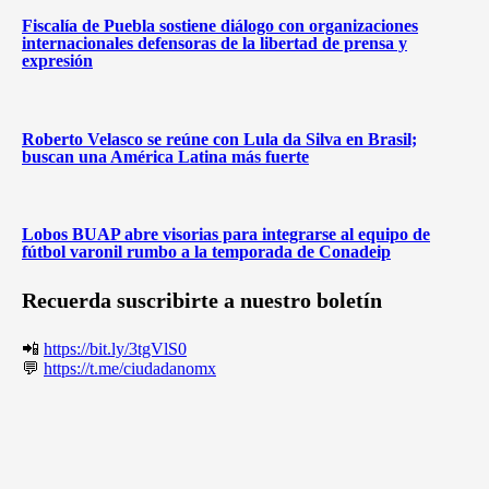
Fiscalía de Puebla sostiene diálogo con organizaciones
internacionales defensoras de la libertad de prensa y
expresión
Roberto Velasco se reúne con Lula da Silva en Brasil;
buscan una América Latina más fuerte
Lobos BUAP abre visorias para integrarse al equipo de
fútbol varonil rumbo a la temporada de Conadeip
Recuerda suscribirte a nuestro boletín
📲
https://bit.ly/3tgVlS0
💬
https://t.me/ciudadanomx