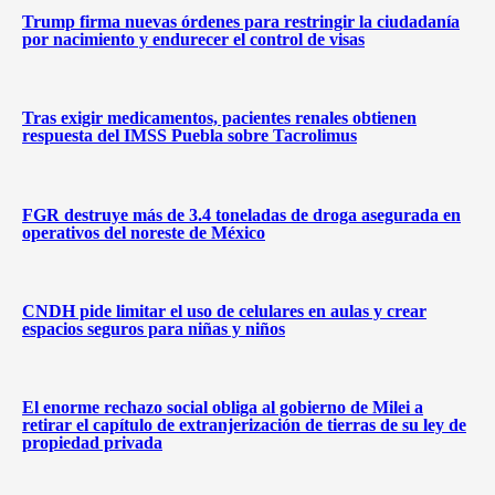
Trump firma nuevas órdenes para restringir la ciudadanía
por nacimiento y endurecer el control de visas
Tras exigir medicamentos, pacientes renales obtienen
respuesta del IMSS Puebla sobre Tacrolimus
FGR destruye más de 3.4 toneladas de droga asegurada en
operativos del noreste de México
CNDH pide limitar el uso de celulares en aulas y crear
espacios seguros para niñas y niños
El enorme rechazo social obliga al gobierno de Milei a
retirar el capítulo de extranjerización de tierras de su ley de
propiedad privada