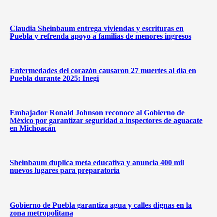
Claudia Sheinbaum entrega viviendas y escrituras en
Puebla y refrenda apoyo a familias de menores ingresos
Enfermedades del corazón causaron 27 muertes al día en
Puebla durante 2025: Inegi
Embajador Ronald Johnson reconoce al Gobierno de
México por garantizar seguridad a inspectores de aguacate
en Michoacán
Sheinbaum duplica meta educativa y anuncia 400 mil
nuevos lugares para preparatoria
Gobierno de Puebla garantiza agua y calles dignas en la
zona metropolitana