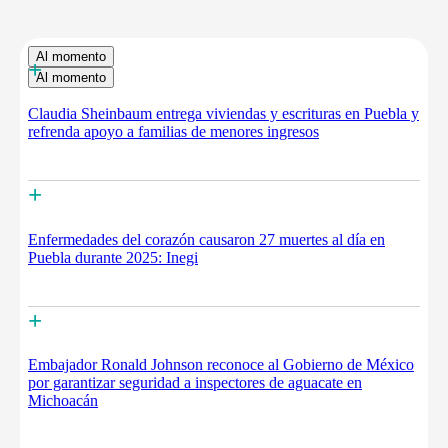
Al momento
+
Al momento
Claudia Sheinbaum entrega viviendas y escrituras en Puebla y
refrenda apoyo a familias de menores ingresos
+
Enfermedades del corazón causaron 27 muertes al día en
Puebla durante 2025: Inegi
+
Embajador Ronald Johnson reconoce al Gobierno de México
por garantizar seguridad a inspectores de aguacate en
Michoacán