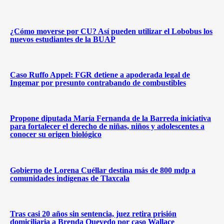
¿Cómo moverse por CU? Así pueden utilizar el Lobobus los
nuevos estudiantes de la BUAP
Caso Ruffo Appel: FGR detiene a apoderada legal de
Ingemar por presunto contrabando de combustibles
Propone diputada María Fernanda de la Barreda iniciativa
para fortalecer el derecho de niñas, niños y adolescentes a
conocer su origen biológico
Gobierno de Lorena Cuéllar destina más de 800 mdp a
comunidades indígenas de Tlaxcala
Tras casi 20 años sin sentencia, juez retira prisión
domiciliaria a Brenda Quevedo por caso Wallace