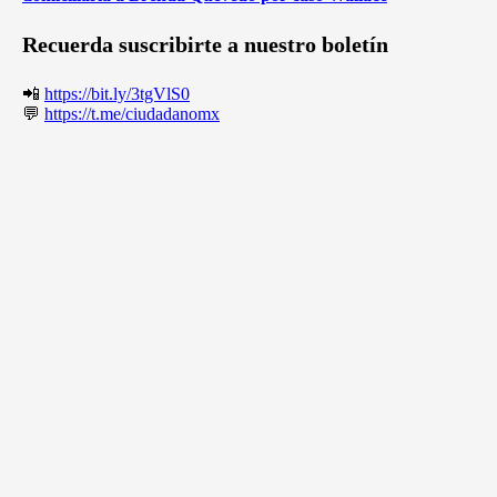
Recuerda suscribirte a nuestro boletín
📲
https://bit.ly/3tgVlS0
💬
https://t.me/ciudadanomx