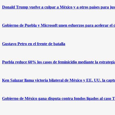
Donald Trump vuelve a culpar a México y a otros países para just
Gobierno de Puebla y Microsoft unen esfuerzos para acelerar el des
Gustavo Petro en el frente de batalla
Puebla reduce 60% los casos de feminicidio mediante la estrate
Ken Salazar llama victoria bilateral de México y EE. UU. la c
Gobierno de México gana disputa contra fondos ligados al caso