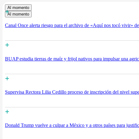
Al momento
+
Al momento
Canal Once alerta riesgo para el archivo de «Aquí nos tocó vivir» 
+
BUAP estudia tierras de maíz y frijol nativos para impulsar una agric
+
Supervisa Rectora Lilia Cedillo proceso de inscripción del nivel supe
+
Donald Trump vuelve a culpar a México y a otros países para justifi