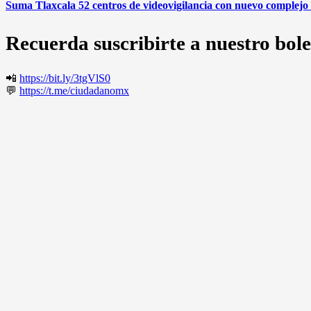
Suma Tlaxcala 52 centros de videovigilancia con nuevo complejo
Recuerda suscribirte a nuestro bole
📲
https://bit.ly/3tgVlS0
💬
https://t.me/ciudadanomx