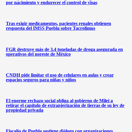
por nacimiento y endurecer el control de visas
Tras exigir medicamentos, pacientes renales obtienen
respuesta del IMSS Puebla sobre Tacrolimus
FGR destruye más de 3.4 toneladas de droga asegurada en
operativos del noreste de México
CNDH pide limitar el uso de celulares en aulas y crear
espacios seguros para niñas y niños
El enorme rechazo social obliga al gobierno de Milei a
retirar el capítulo de extranjerización de tierras de su ley de
propiedad privada
Fiscalía de Puebla sostiene diálogo con organizaciones