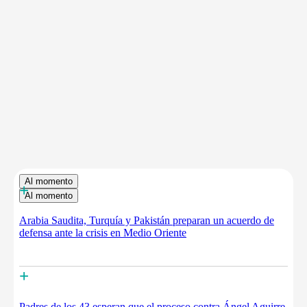
Al momento
+
Al momento
Arabia Saudita, Turquía y Pakistán preparan un acuerdo de
defensa ante la crisis en Medio Oriente
+
Padres de los 43 esperan que el proceso contra Ángel Aguirre