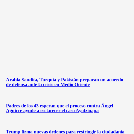
Arabia Saudita, Turquía y Pakistán preparan un acuerdo
de defensa ante la crisis en Medio Oriente
Padres de los 43 esperan que el proceso contra Ángel
Aguirre ayude a esclarecer el caso Ayotzinapa
Trump firma nuevas órdenes para restringir la ciudadanía