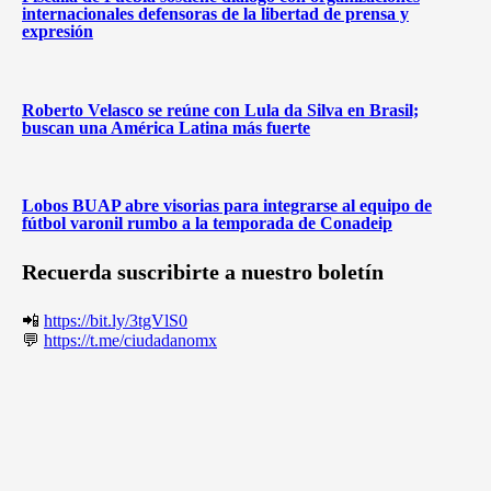
internacionales defensoras de la libertad de prensa y
expresión
Roberto Velasco se reúne con Lula da Silva en Brasil;
buscan una América Latina más fuerte
Lobos BUAP abre visorias para integrarse al equipo de
fútbol varonil rumbo a la temporada de Conadeip
Recuerda suscribirte a nuestro boletín
📲
https://bit.ly/3tgVlS0
💬
https://t.me/ciudadanomx