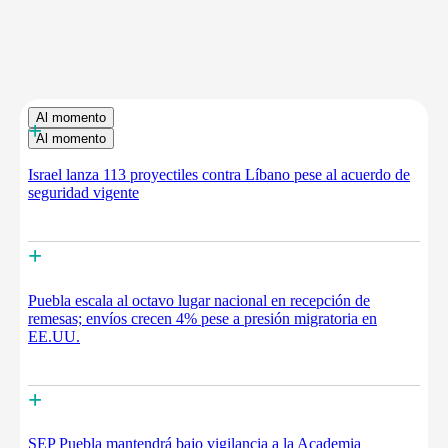
Al momento
+
Al momento
Israel lanza 113 proyectiles contra Líbano pese al acuerdo de
seguridad vigente
+
Puebla escala al octavo lugar nacional en recepción de
remesas; envíos crecen 4% pese a presión migratoria en
EE.UU.
+
SEP Puebla mantendrá bajo vigilancia a la Academia