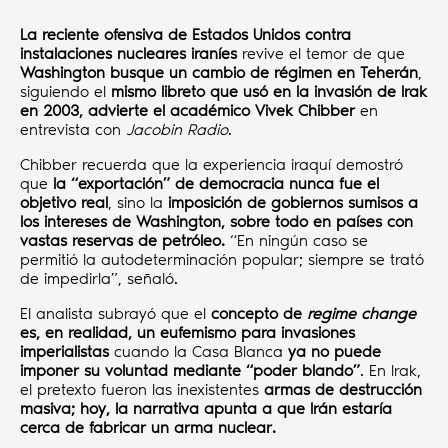
La reciente ofensiva de Estados Unidos contra
instalaciones nucleares iraníes
revive el temor de que
Washington busque un cambio de régimen en Teherán
,
siguiendo el
mismo libreto que usó en la invasión de Irak
en 2003, advierte el académico Vivek Chibber
en
entrevista con
Jacobin Radio
.
Chibber recuerda que la experiencia iraquí demostró
que
la “exportación” de democracia nunca fue el
objetivo real
, sino la
imposición de gobiernos sumisos a
los intereses de Washington, sobre todo en países con
vastas reservas de petróleo.
“En ningún caso se
permitió la autodeterminación popular; siempre se trató
de impedirla”, señaló.
El analista subrayó que el
concepto de
regime change
es, en realidad, un eufemismo para invasiones
imperialistas
cuando la Casa Blanca
ya no puede
imponer su voluntad mediante “poder blando”
. En Irak,
el pretexto fueron las inexistentes
armas de destrucción
masiva; hoy, la narrativa apunta a que Irán estaría
cerca de fabricar un arma nuclear.