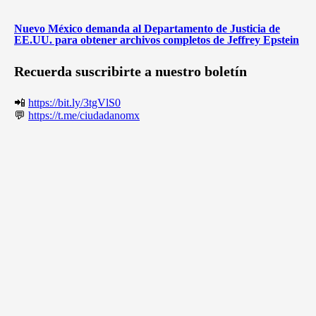
Nuevo México demanda al Departamento de Justicia de
EE.UU. para obtener archivos completos de Jeffrey Epstein
Recuerda suscribirte a nuestro boletín
📲
https://bit.ly/3tgVlS0
💬
https://t.me/ciudadanomx