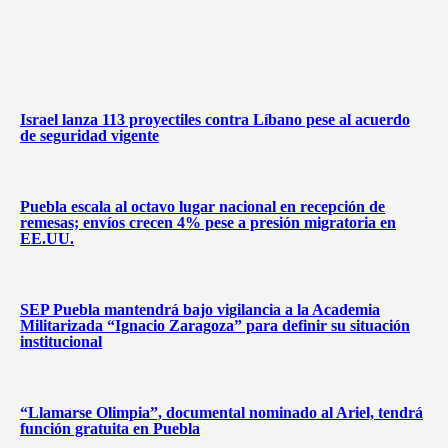
Israel lanza 113 proyectiles contra Líbano pese al acuerdo
de seguridad vigente
Puebla escala al octavo lugar nacional en recepción de
remesas; envíos crecen 4% pese a presión migratoria en
EE.UU.
SEP Puebla mantendrá bajo vigilancia a la Academia
Militarizada “Ignacio Zaragoza” para definir su situación
institucional
“Llamarse Olimpia”, documental nominado al Ariel, tendrá
función gratuita en Puebla