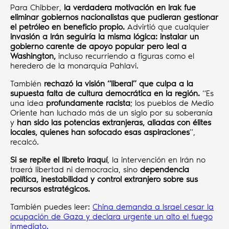
Para Chibber,
la verdadera motivación en Irak fue
eliminar gobiernos nacionalistas que pudieran gestionar
el petróleo en beneficio propio.
Advirtió que cualquier
invasión a Irán seguiría la misma lógica: instalar un
gobierno carente de apoyo popular pero leal a
Washington,
incluso recurriendo a figuras como el
heredero de la monarquía Pahlavi.
También
rechazó la visión “liberal” que culpa a la
supuesta falta de cultura democrática en la región.
“Es
una idea
profundamente racista
; los pueblos de Medio
Oriente han luchado más de un siglo por su soberanía
y
han sido las potencias extranjeras, aliadas con élites
locales, quienes han sofocado esas aspiraciones
”,
recalcó.
Si se repite el libreto iraquí
, la intervención en Irán no
traerá libertad ni democracia, sino
dependencia
política, inestabilidad y control extranjero sobre sus
recursos estratégicos.
También puedes leer:
China demanda a Israel cesar la
ocupación de Gaza y declara urgente un alto el fuego
inmediato.