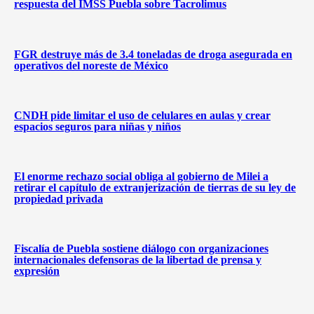
respuesta del IMSS Puebla sobre Tacrolimus
FGR destruye más de 3.4 toneladas de droga asegurada en
operativos del noreste de México
CNDH pide limitar el uso de celulares en aulas y crear
espacios seguros para niñas y niños
El enorme rechazo social obliga al gobierno de Milei a
retirar el capítulo de extranjerización de tierras de su ley de
propiedad privada
Fiscalía de Puebla sostiene diálogo con organizaciones
internacionales defensoras de la libertad de prensa y
expresión