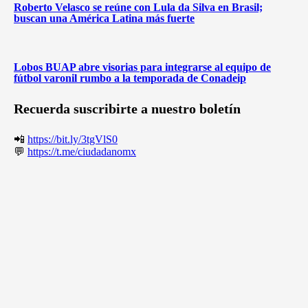
Roberto Velasco se reúne con Lula da Silva en Brasil;
buscan una América Latina más fuerte
Lobos BUAP abre visorias para integrarse al equipo de
fútbol varonil rumbo a la temporada de Conadeip
Recuerda suscribirte a nuestro boletín
📲
https://bit.ly/3tgVlS0
💬
https://t.me/ciudadanomx