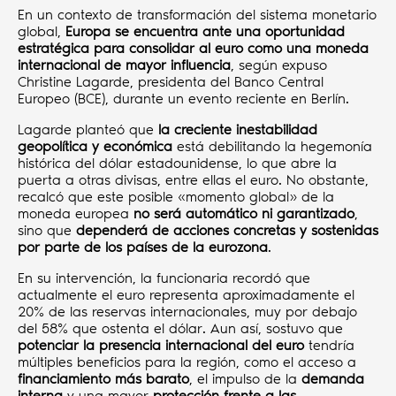
En un contexto de transformación del sistema monetario
global,
Europa se encuentra ante una oportunidad
estratégica para consolidar al euro como una moneda
internacional de mayor influencia
, según expuso
Christine Lagarde, presidenta del Banco Central
Europeo (BCE), durante un evento reciente en Berlín.
Lagarde planteó que
la creciente inestabilidad
geopolítica y económica
está debilitando la hegemonía
histórica del dólar estadounidense, lo que abre la
puerta a otras divisas, entre ellas el euro. No obstante,
recalcó que este posible «momento global» de la
moneda europea
no será automático ni garantizado
,
sino que
dependerá de acciones concretas y sostenidas
por parte de los países de la eurozona
.
En su intervención, la funcionaria recordó que
actualmente el euro representa aproximadamente el
20% de las reservas internacionales, muy por debajo
del 58% que ostenta el dólar. Aun así, sostuvo que
potenciar la presencia internacional del euro
tendría
múltiples beneficios para la región, como el acceso a
financiamiento más barato
, el impulso de la
demanda
interna
y una mayor
protección frente a las