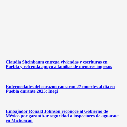
Claudia Sheinbaum entrega viviendas y escrituras en
Puebla y refrenda apoyo a familias de menores ingresos
Enfermedades del corazón causaron 27 muertes al día en
Puebla durante 2025: Inegi
Embajador Ronald Johnson reconoce al Gobierno de
México por garantizar seguridad a inspectores de aguacate
en Michoacán