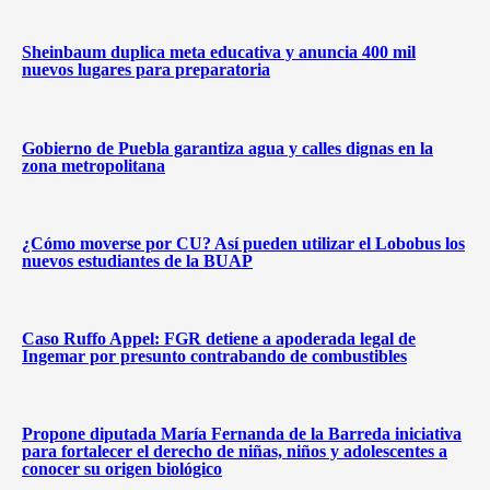
Sheinbaum duplica meta educativa y anuncia 400 mil
nuevos lugares para preparatoria
Gobierno de Puebla garantiza agua y calles dignas en la
zona metropolitana
¿Cómo moverse por CU? Así pueden utilizar el Lobobus los
nuevos estudiantes de la BUAP
Caso Ruffo Appel: FGR detiene a apoderada legal de
Ingemar por presunto contrabando de combustibles
Propone diputada María Fernanda de la Barreda iniciativa
para fortalecer el derecho de niñas, niños y adolescentes a
conocer su origen biológico