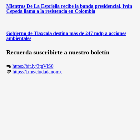
Mientras De La Espriella recibe la banda presidencial, Iván
Cepeda llama a la resistencia en Colombia
Gobierno de Tlaxcala destina más de 247 mdp a acciones
ambientales
Recuerda suscribirte a nuestro boletín
📲
https://bit.ly/3tgVlS0
💬
https://t.me/ciudadanomx