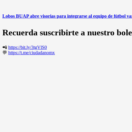
Lobos BUAP abre visorias para integrarse al equipo de fútbol v
Recuerda suscribirte a nuestro bole
📲
https://bit.ly/3tgVlS0
💬
https://t.me/ciudadanomx