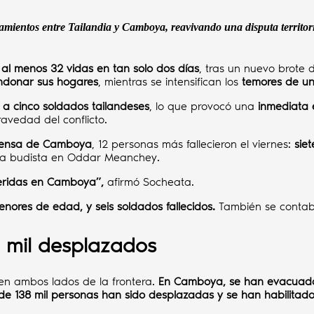
mientos entre Tailandia y Camboya, reavivando una disputa territoria
 al menos 32 vidas en tan solo dos días
, tras un nuevo brote 
ndonar sus hogares
, mientras se intensifican los
temores de un
a a cinco soldados tailandeses
, lo que provocó una
inmediata 
ravedad del conflicto.
efensa de Camboya
, 12 personas más fallecieron el viernes:
siet
oda budista en Oddar Meanchey.
eridas en Camboya”,
afirmó Socheata.
menores de edad, y seis soldados fallecidos.
También se contab
 mil desplazados
n ambos lados de la frontera.
En Camboya, se han evacuado 
de 138 mil personas han sido desplazadas y se han habilitad