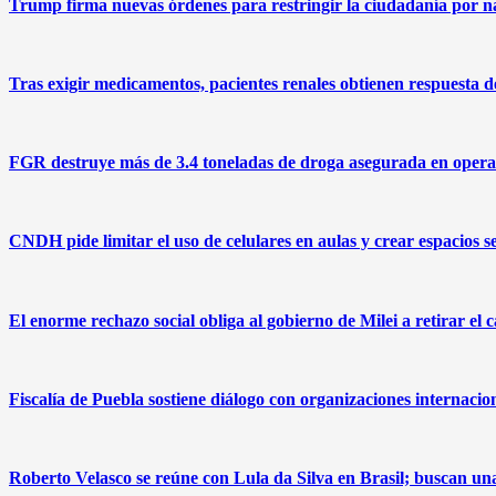
Trump firma nuevas órdenes para restringir la ciudadanía por na
Tras exigir medicamentos, pacientes renales obtienen respuesta
FGR destruye más de 3.4 toneladas de droga asegurada en operat
CNDH pide limitar el uso de celulares en aulas y crear espacios s
El enorme rechazo social obliga al gobierno de Milei a retirar el 
Fiscalía de Puebla sostiene diálogo con organizaciones internacio
Roberto Velasco se reúne con Lula da Silva en Brasil; buscan u