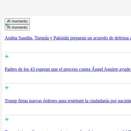
Al momento
+
Al momento
Arabia Saudita, Turquía y Pakistán preparan un acuerdo de defensa a
+
Padres de los 43 esperan que el proceso contra Ángel Aguirre ayude 
+
Trump firma nuevas órdenes para restringir la ciudadanía por nacimie
+