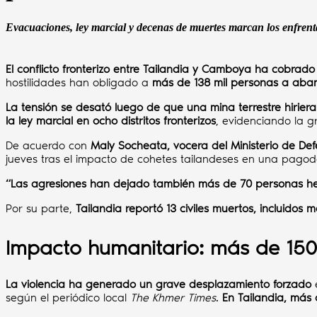
Evacuaciones, ley marcial y decenas de muertes marcan los enfrenta
El conflicto fronterizo entre Tailandia y Camboya ha cobrado
hostilidades han obligado a
más de 138 mil personas a aba
La tensión se desató luego de que una mina terrestre hirier
la ley marcial en ocho distritos fronterizos
, evidenciando la g
De acuerdo con
Maly Socheata, vocera del Ministerio de D
jueves tras el impacto de cohetes tailandeses en una pag
“Las agresiones han dejado también más de 70 personas h
Por su parte,
Tailandia reportó 13 civiles muertos, incluidos 
Impacto humanitario: más de 150
La violencia ha generado un grave desplazamiento forzado
e
según el periódico local
The Khmer Times
.
En Tailandia, más 