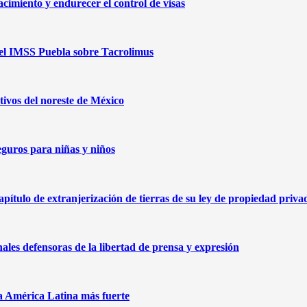
cimiento y endurecer el control de visas
 del IMSS Puebla sobre Tacrolimus
ivos del noreste de México
eguros para niñas y niños
capítulo de extranjerización de tierras de su ley de propiedad priva
nales defensoras de la libertad de prensa y expresión
na América Latina más fuerte