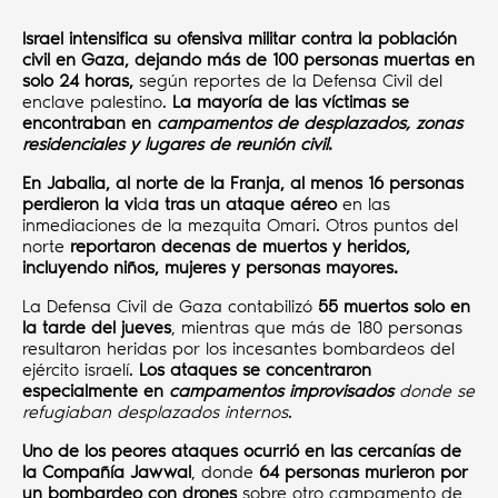
Israel intensifica su ofensiva militar contra la población
civil en Gaza, dejando más de 100 personas muertas en
solo 24 horas,
según reportes de la Defensa Civil del
enclave palestino.
La mayoría de las víctimas se
encontraban en
campamentos de desplazados, zonas
residenciales y lugares de reunión civil
.
En Jabalia, al norte de la Franja, al menos 16 personas
perdieron la vi
d
a tras un ataque aéreo
en las
inmediaciones de la mezquita Omari. Otros puntos del
norte
reportaron decenas de muertos y heridos,
incluyendo niños, mujeres y personas mayores.
La Defensa Civil de Gaza contabilizó
55 muertos solo en
la tarde del jueves
, mientras que más de 180 personas
resultaron heridas por los incesantes bombardeos del
ejército israelí.
Los ataques se concentraron
especialmente en
campamentos improvisados
donde se
refugiaban desplazados internos
.
Uno de los peores ataques ocurrió en las cercanías de
la Compañía Jawwal
, donde
64 personas murieron por
un bombardeo con drones
sobre otro campamento de