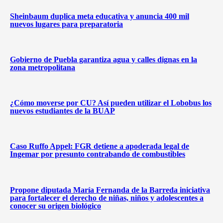
Sheinbaum duplica meta educativa y anuncia 400 mil
nuevos lugares para preparatoria
Gobierno de Puebla garantiza agua y calles dignas en la
zona metropolitana
¿Cómo moverse por CU? Así pueden utilizar el Lobobus los
nuevos estudiantes de la BUAP
Caso Ruffo Appel: FGR detiene a apoderada legal de
Ingemar por presunto contrabando de combustibles
Propone diputada María Fernanda de la Barreda iniciativa
para fortalecer el derecho de niñas, niños y adolescentes a
conocer su origen biológico