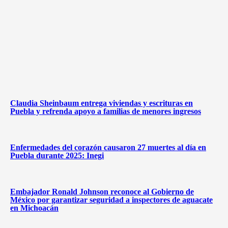
Claudia Sheinbaum entrega viviendas y escrituras en
Puebla y refrenda apoyo a familias de menores ingresos
Enfermedades del corazón causaron 27 muertes al día en
Puebla durante 2025: Inegi
Embajador Ronald Johnson reconoce al Gobierno de
México por garantizar seguridad a inspectores de aguacate
en Michoacán