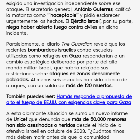
exigido una investigación independiente sobre ese
ataque. El secretario general,
António Guterres
, calificó
la matanza como
“inaceptable”
y pidió esclarecer
urgentemente los hechos. El
Ejército israelí,
por su parte,
niega haber abierto fuego contra civiles
en dicho
incidente.
Paralelamente, el diario
The Guardian
reveló que los
recientes
bombardeos israelíes
contra escuelas
utilizadas como
refugios en Gaza
responderían a un
cambio estratégico deliberado por parte del alto
mando militar israelí, que habría relajado sus
restricciones sobre
ataques en zonas densamente
pobladas.
Al menos seis escuelas han sido blanco de
ataques, con un saldo de
más de 120 muertos.
También puedes leer:
Hamás responde a propuesta de
alto el fuego de EE.UU. con exigencias clave para Gaza
A esta alarmante situación se sumó un nuevo informe
de
Unicef
que denuncia que
más de 50.000 menores
han sido asesinados o heridos
desde el inicio de la
ofensiva israelí en octubre de 2023. “¿Cuántos niños
más deben morir antes de que la comunidad