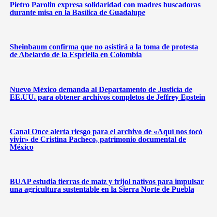
Pietro Parolin expresa solidaridad con madres buscadoras
durante misa en la Basílica de Guadalupe
Sheinbaum confirma que no asistirá a la toma de protesta
de Abelardo de la Espriella en Colombia
Nuevo México demanda al Departamento de Justicia de
EE.UU. para obtener archivos completos de Jeffrey Epstein
Canal Once alerta riesgo para el archivo de «Aquí nos tocó
vivir» de Cristina Pacheco, patrimonio documental de
México
BUAP estudia tierras de maíz y frijol nativos para impulsar
una agricultura sustentable en la Sierra Norte de Puebla