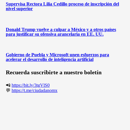
Supervisa Rectora Lilia Cedillo proceso de inscripción del
nivel superior
Donald Trump vuelve a culpar a México y a otros países
para justificar su ofensiva arancelaria en EE. UU.
Gobierno de Puebla y Microsoft unen esfuerzos para
acelerar el desarrollo de inteligencia artificial
Recuerda suscribirte a nuestro boletín
📲
https://bit.ly/3tgVlS0
💬
https://t.me/ciudadanomx