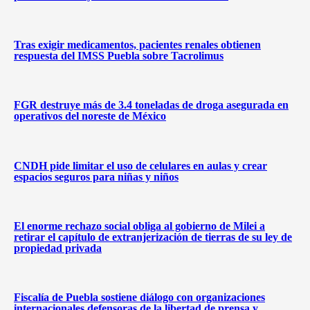
Tras exigir medicamentos, pacientes renales obtienen
respuesta del IMSS Puebla sobre Tacrolimus
FGR destruye más de 3.4 toneladas de droga asegurada en
operativos del noreste de México
CNDH pide limitar el uso de celulares en aulas y crear
espacios seguros para niñas y niños
El enorme rechazo social obliga al gobierno de Milei a
retirar el capítulo de extranjerización de tierras de su ley de
propiedad privada
Fiscalía de Puebla sostiene diálogo con organizaciones
internacionales defensoras de la libertad de prensa y