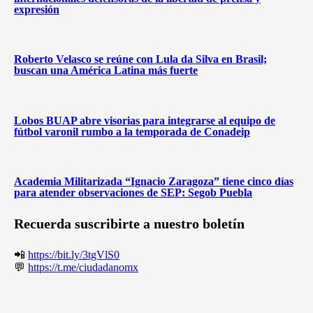
expresión
Roberto Velasco se reúne con Lula da Silva en Brasil;
buscan una América Latina más fuerte
Lobos BUAP abre visorias para integrarse al equipo de
fútbol varonil rumbo a la temporada de Conadeip
Academia Militarizada “Ignacio Zaragoza” tiene cinco días
para atender observaciones de SEP: Segob Puebla
Recuerda suscribirte a nuestro boletín
📲
https://bit.ly/3tgVlS0
💬
https://t.me/ciudadanomx