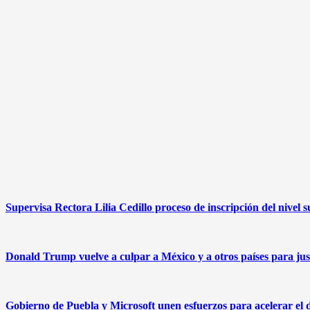
Supervisa Rectora Lilia Cedillo proceso de inscripción del nivel 
Donald Trump vuelve a culpar a México y a otros países para just
Gobierno de Puebla y Microsoft unen esfuerzos para acelerar el des