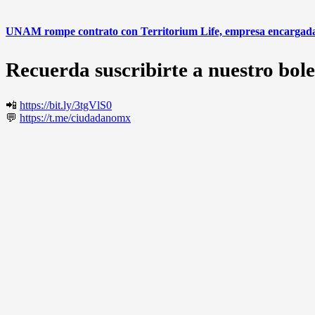
UNAM rompe contrato con Territorium Life, empresa encargada 
Recuerda suscribirte a nuestro bole
📲
https://bit.ly/3tgVlS0
💬
https://t.me/ciudadanomx