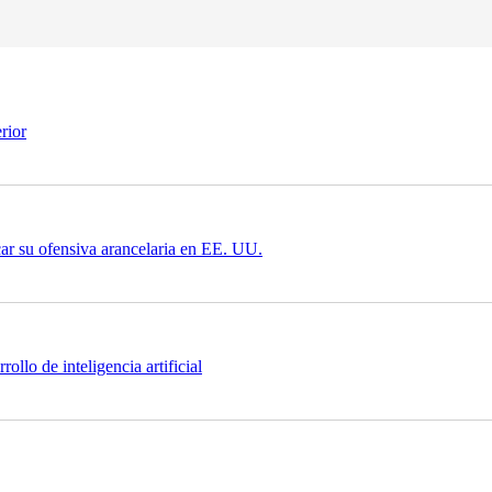
rior
car su ofensiva arancelaria en EE. UU.
llo de inteligencia artificial