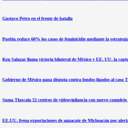
Gustavo Petro en el frente de batalla
Puebla reduce 60% los casos de feminicidio mediante la estrate
Ken Salazar llama victoria bilateral de México y EE. UU. la c
Gobierno de México gana disputa contra fondos ligados al caso
Suma Tlaxcala 52 centros de videovigilancia con nuevo complejo
EE.UU. frena exportaciones de aguacate de Michoacán por alert