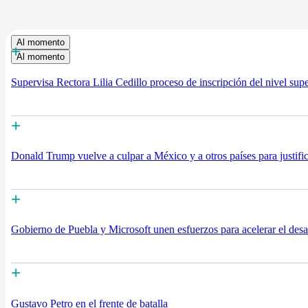
Al momento
+
Al momento
Supervisa Rectora Lilia Cedillo proceso de inscripción del nivel supe
+
Donald Trump vuelve a culpar a México y a otros países para justifi
+
Gobierno de Puebla y Microsoft unen esfuerzos para acelerar el desarro
+
Gustavo Petro en el frente de batalla