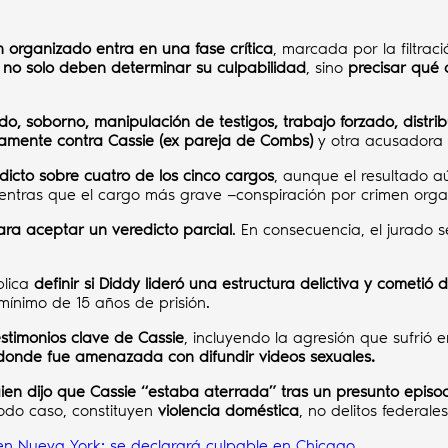
n organizado entra en una fase crítica
, marcada por la filtraci
s no solo deben determinar su culpabilidad
, sino
precisar qué 
do, soborno, manipulación de testigos, trabajo forzado, distr
icamente contra Cassie (ex pareja de Combs)
y otra acusadora 
edicto sobre cuatro de los cinco cargos
, aunque el resultado a
ientras que el cargo más grave —conspiración por crimen organ
a aceptar un veredicto parcial
. En consecuencia, el jurado 
plica
definir si Diddy lideró una estructura delictiva y cometió
 mínimo de 15 años de prisión.
testimonios clave de Cassie
, incluyendo la agresión que sufrió
 donde fue amenazada con difundir videos sexuales.
ien dijo que Cassie “estaba aterrada” tras un presunto episod
todo caso, constituyen
violencia doméstica
, no delitos federales
en Nueva York; se declarará culpable en Chicago.