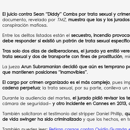
El juicio contra Sean “Diddy” Combs por trata sexual y crime
documento, revelado por
TMZ
,
muestra que las y los jurado
conspiración mafiosa.
Entre los delitos listados están el
secuestro, incendio provoca
debe responder si existió un patrón de trata sexual específ
Tras solo dos días de deliberaciones, el jurado ya emitió ver
trata sexual y dos de transporte con fines de prostitución
, m
La jueza
Arun Subramanian decidió que aún es temprano par
que mantienen posiciones “inamovibles”
.
El cargo por crimen organizado es el más complejo
, pues im
cadena perpetua
; la trata sexual, por su parte, conlleva un
Durante la audiencia del martes,
el jurado pidió revisar los 
cámara de seguridad—
y otro incidente en Cannes en 2013,
También solicitaron el testimonio del stripper Daniel Phillip,
qu
de vida swinger ha sido criminalizado
y que los hechos, en 
También puedes leer:
Retiran cargos contra Ovidio Guzmán 