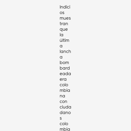
Indici
os
mues
tran
que
la
últim
a
lanch
a
bom
bard
eada
era
colo
mbia
na
con
ciuda
dano
s
colo
mbia