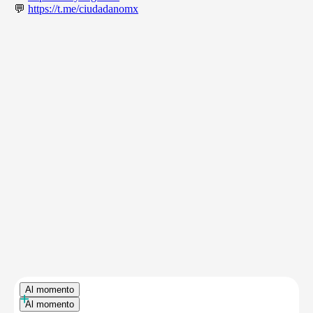
💬
https://t.me/ciudadanomx
Al momento
+
Al momento