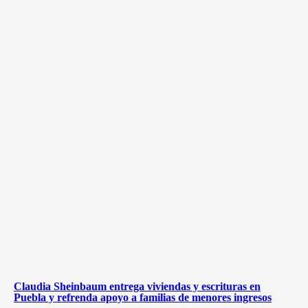
Claudia Sheinbaum entrega viviendas y escrituras en
Puebla y refrenda apoyo a familias de menores ingresos