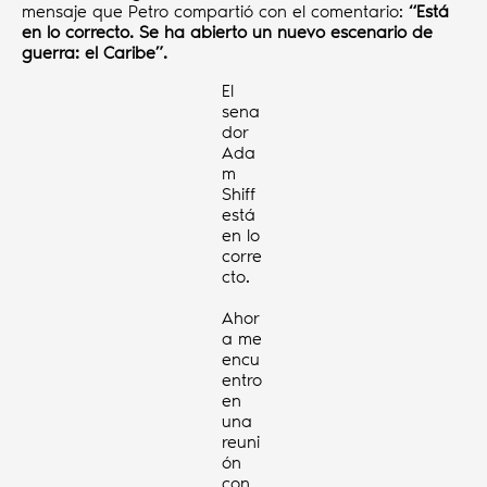
mensaje que Petro compartió con el comentario:
“Está
en lo correcto. Se ha abierto un nuevo escenario de
guerra: el Caribe”.
El
sena
dor
Ada
m
Shiff
está
en lo
corre
cto.
Ahor
a me
encu
entro
en
una
reuni
ón
con