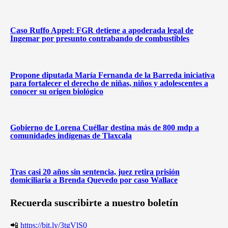
Caso Ruffo Appel: FGR detiene a apoderada legal de
Ingemar por presunto contrabando de combustibles
Propone diputada María Fernanda de la Barreda iniciativa
para fortalecer el derecho de niñas, niños y adolescentes a
conocer su origen biológico
Gobierno de Lorena Cuéllar destina más de 800 mdp a
comunidades indígenas de Tlaxcala
Tras casi 20 años sin sentencia, juez retira prisión
domiciliaria a Brenda Quevedo por caso Wallace
Recuerda suscribirte a nuestro boletín
📲
https://bit.ly/3tgVlS0