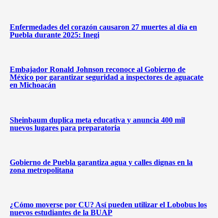
Enfermedades del corazón causaron 27 muertes al día en
Puebla durante 2025: Inegi
Embajador Ronald Johnson reconoce al Gobierno de
México por garantizar seguridad a inspectores de aguacate
en Michoacán
Sheinbaum duplica meta educativa y anuncia 400 mil
nuevos lugares para preparatoria
Gobierno de Puebla garantiza agua y calles dignas en la
zona metropolitana
¿Cómo moverse por CU? Así pueden utilizar el Lobobus los
nuevos estudiantes de la BUAP