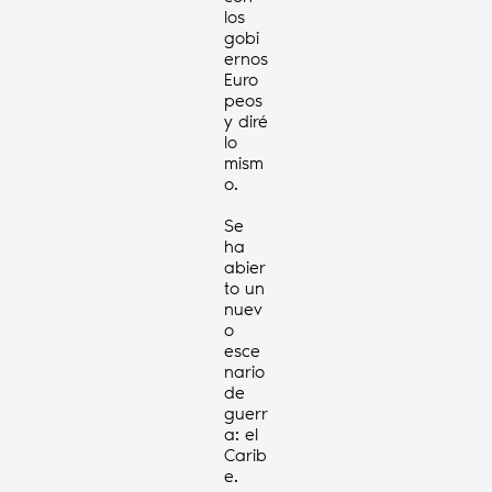
los
gobi
ernos
Euro
peos
y diré
lo
mism
o.
Se
ha
abier
to un
nuev
o
esce
nario
de
guerr
a: el
Carib
e.