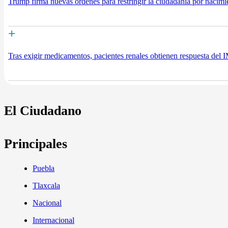
Trump firma nuevas órdenes para restringir la ciudadanía por nacimie
+
Tras exigir medicamentos, pacientes renales obtienen respuesta del
El Ciudadano
Principales
Puebla
Tlaxcala
Nacional
Internacional