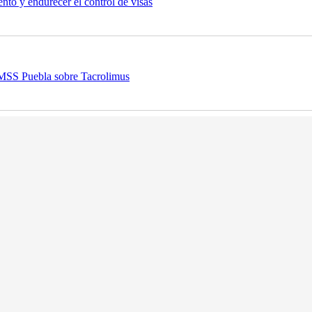
nto y endurecer el control de visas
 IMSS Puebla sobre Tacrolimus