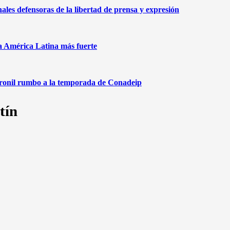
nales defensoras de la libertad de prensa y expresión
na América Latina más fuerte
aronil rumbo a la temporada de Conadeip
tín