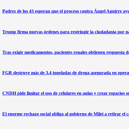
Padres de los 43 esperan que el proceso contra Ángel Aguirre ayu
Trump firma nuevas órdenes para restringir la ciudadanía por na
Tras exigir medicamentos, pacientes renales obtienen respuesta
FGR destruye más de 3.4 toneladas de droga asegurada en operat
CNDH pide limitar el uso de celulares en aulas y crear espacios s
El enorme rechazo social obliga al gobierno de Milei a retirar el 