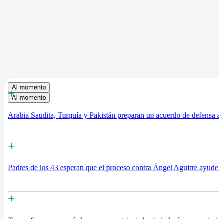
Al momento
+
Al momento
Arabia Saudita, Turquía y Pakistán preparan un acuerdo de defensa a
+
Padres de los 43 esperan que el proceso contra Ángel Aguirre ayude 
+