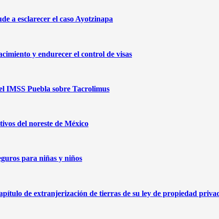
de a esclarecer el caso Ayotzinapa
cimiento y endurecer el control de visas
 del IMSS Puebla sobre Tacrolimus
ivos del noreste de México
eguros para niñas y niños
capítulo de extranjerización de tierras de su ley de propiedad priva