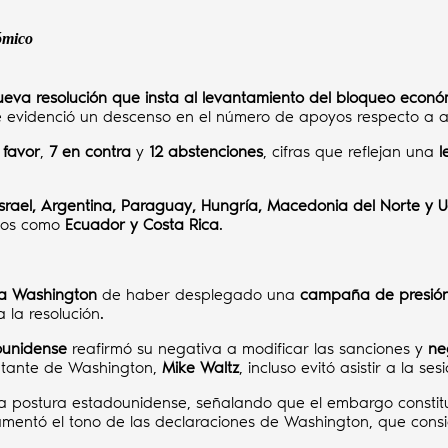
ómico
ueva resolución que insta al levantamiento del bloqueo económ
se evidenció un descenso en el número de apoyos respecto a a
 favor
,
7 en contra
y
12 abstenciones
, cifras que reflejan una
l
Israel, Argentina, Paraguay, Hungría, Macedonia del Norte y U
sos como
Ecuador y Costa Rica
.
a Washington
de haber desplegado una
campaña de presión
 la resolución.
ounidense
reafirmó su negativa a modificar las sanciones y
ne
ntante de Washington,
Mike Waltz
, incluso evitó asistir a la s
a postura estadounidense, señalando que el embargo consti
amentó el tono de las declaraciones de Washington, que cons