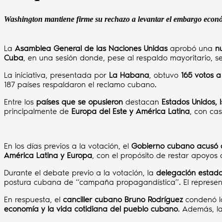
Washington mantiene firme su rechazo a levantar el embargo econ
La
Asamblea General de las Naciones Unidas
aprobó una
n
Cuba
, en una sesión donde, pese al respaldo mayoritario, 
La iniciativa, presentada por
La Habana
, obtuvo
165 votos a
187 países respaldaron el reclamo cubano.
Entre los
países que se opusieron
destacan
Estados Unidos, 
principalmente de
Europa del Este y América Latina
, con ca
En los días previos a la votación, el
Gobierno cubano acusó 
América Latina y Europa
, con el propósito de restar apoyos a
Durante el debate previo a la votación, la
delegación estad
postura cubana de “campaña propagandística”. El represe
En respuesta, el
canciller cubano Bruno Rodríguez
condenó l
economía y la vida cotidiana del pueblo cubano
. Además, l