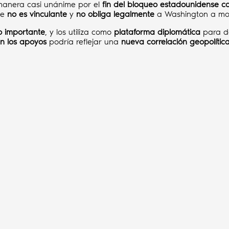
manera casi unánime por el
fin del bloqueo estadounidense c
ue
no es vinculante
y
no obliga legalmente
a Washington a modi
o importante
, y los utiliza como
plataforma diplomática
para de
en los apoyos
podría reflejar una
nueva correlación geopolític