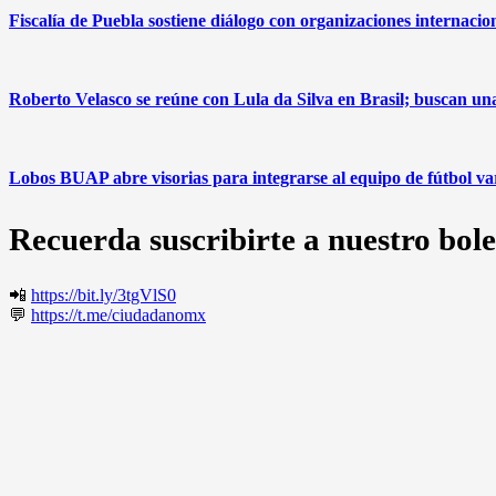
Fiscalía de Puebla sostiene diálogo con organizaciones internacio
Roberto Velasco se reúne con Lula da Silva en Brasil; buscan u
Lobos BUAP abre visorias para integrarse al equipo de fútbol v
Recuerda suscribirte a nuestro bole
📲
https://bit.ly/3tgVlS0
💬
https://t.me/ciudadanomx