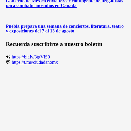
Gobierno de México envía tercer contingente de brigadistas
para combatir incendios en Canadá
Puebla prepara una semana de conciertos, literatura, teatro
y exposiciones del 7 al 13 de agosto
Recuerda suscribirte a nuestro boletín
📲
https://bit.ly/3tgVlS0
💬
https://t.me/ciudadanomx