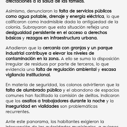
afectaciones a la salud de las familias
.
Asimismo, denunciaron la
falta de servicios públicos
como agua potable, drenaje y energía eléctrica
, lo que
calificaron como inadmisible dada la antigüedad de la
colonia. Subrayaron que esta situación refleja una
desigualdad persistente en el acceso a derechos
básicos
y
rezagos en infraestructura urbana
.
Añadieron que la
cercanía con granjas y un parque
industrial contribuye a elevar los niveles de
contaminación en la zona.
A ello se suma la disposición
irregular de residuos por parte de terceros, lo que
evidencia una
falta de regulación ambiental
y
escasa
vigilancia institucional
.
En materia de seguridad, los colonos advirtieron que la
falta de alumbrado público
y el abandono de espacios
comunes han facilitado la comisión de delitos. Indicaron
que los
asaltos a trabajadores durante la noche
y la
inseguridad en vialidades
son problemáticas
recurrentes.
Ante este panorama, los habitantes exigieron la
intervención de las autoridades municipales, a quienes