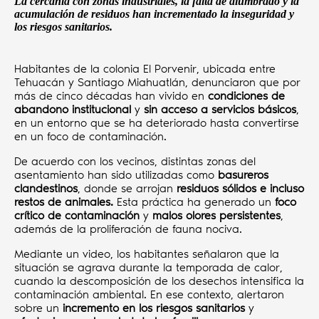
La cercanía con zonas industriales, la falta de alumbrado y la
acumulación de residuos han incrementado la inseguridad y
los riesgos sanitarios.
Habitantes de la colonia El Porvenir, ubicada entre
Tehuacán y Santiago Miahuatlán, denunciaron que por
más de cinco décadas han vivido en
condiciones de
abandono institucional
y
sin acceso a servicios básicos
,
en un entorno que se ha deteriorado hasta convertirse
en un foco de contaminación.
De acuerdo con los vecinos, distintas zonas del
asentamiento han sido utilizadas como
basureros
clandestinos
, donde se arrojan
residuos sólidos e incluso
restos de animales.
Esta práctica ha generado un
foco
crítico de contaminación
y
malos olores persistentes
,
además de la proliferación de fauna nociva.
Mediante un video, los habitantes señalaron que la
situación se agrava durante la temporada de calor,
cuando la descomposición de los desechos intensifica la
contaminación ambiental. En ese contexto, alertaron
sobre un
incremento en los riesgos sanitarios
y