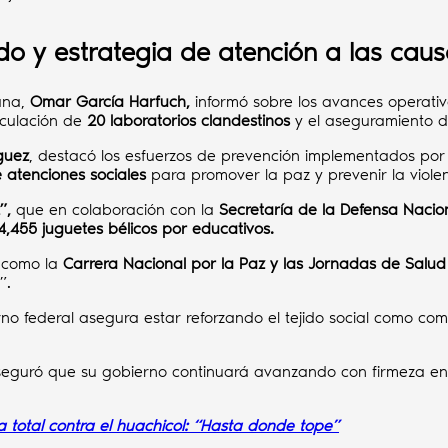
do y estrategia de atención a las cau
dana,
Omar García Harfuch,
informó sobre los avances operativ
iculación de
20 laboratorios clandestinos
y el aseguramiento 
guez
, destacó los esfuerzos de prevención implementados por
 atenciones sociales
para promover la paz y prevenir la violen
”,
que en colaboración con la
Secretaría de la Defensa Naciona
4,455 juguetes bélicos por educativos.
s como la
Carrera Nacional por la Paz y las Jornadas de Salud
”.
erno federal asegura estar reforzando el tejido social como c
aseguró que su gobierno continuará avanzando con firmeza en
total contra el huachicol: “Hasta donde tope”