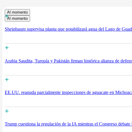
Al momento
+
Al momento
Sheinbaum supervisa planta que potabilizará agua del Lago de Guada
+
Arabia Saudita, Turquía y Pakistán firman histórica alianza de defen
+
EE.UU. reanuda parcialmente inspecciones de aguacate en Michoacá
+
Trump cuestiona la regulación de la IA mientras el Congreso debate l