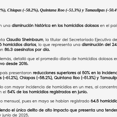
.2%), Chiapas (–58.2%), Quintana Roo (–51.3%) y Tamaulipas (–50.
man una
disminución histórica en los homicidios dolosos
en el paí
enta
Claudia Sheinbaum
, la titular del Secretariado Ejecutivo
6 homicidios diarios
, lo que representa una
disminución del 2
ban
86.3 asesinatos por día.
demás, detalló que el promedio diario de homicidios dolosos 
ivo desde 2016.
l país presentaron
reducciones superiores al 50% en la incidenc
 (–61.2%), Chiapas (–58.2%), Quintana Roo (–51.3%) y Tamaulip
o con mayor incidencia de homicidios en un mes, al concentr
n el
54% de los homicidios registrados en junio.
nto mensual, pues en mayo se habían registrado
64.5 homicidio
siendo el único delito de alto impacto que presenta una tenden
y junio de 2025.