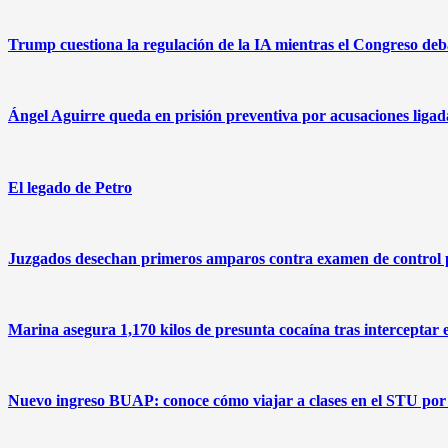
Trump cuestiona la regulación de la IA mientras el Congreso deba
Ángel Aguirre queda en prisión preventiva por acusaciones ligad
El legado de Petro
Juzgados desechan primeros amparos contra examen de control
Marina asegura 1,170 kilos de presunta cocaína tras interceptar 
Nuevo ingreso BUAP: conoce cómo viajar a clases en el STU por 