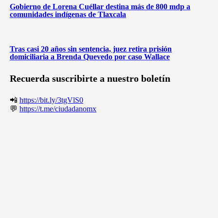
Gobierno de Lorena Cuéllar destina más de 800 mdp a
comunidades indígenas de Tlaxcala
Tras casi 20 años sin sentencia, juez retira prisión
domiciliaria a Brenda Quevedo por caso Wallace
Recuerda suscribirte a nuestro boletín
📲
https://bit.ly/3tgVlS0
💬
https://t.me/ciudadanomx