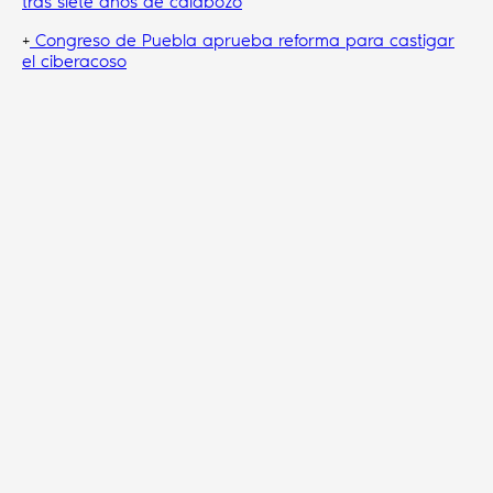
tras siete años de calabozo
+
Congreso de Puebla aprueba reforma para castigar
el ciberacoso