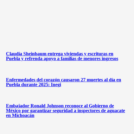
Claudia Sheinbaum entrega viviendas y escrituras en
Puebla y refrenda apoyo a familias de menores ingresos
Enfermedades del corazón causaron 27 muertes al día en
Puebla durante 2025: Inegi
Embajador Ronald Johnson reconoce al Gobierno de
México por garantizar seguridad a inspectores de aguacate
en Michoacán