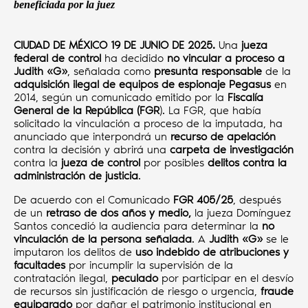
beneficiada por la juez
CIUDAD DE MÉXICO 19 DE JUNIO DE 2025.
Una
jueza
federal de control
ha decidido
no vincular a proceso a
Judith «G»
, señalada como
presunta responsable
de la
adquisición ilegal de equipos de espionaje Pegasus
en
2014, según un comunicado emitido por la
Fiscalía
General de la República (FGR
). La FGR, que había
solicitado la vinculación a proceso de la imputada, ha
anunciado que interpondrá un
recurso de apelación
contra la decisión y abrirá una
carpeta de investigación
contra la
jueza de control
por posibles
delitos contra la
administración de justicia
.
De acuerdo con el Comunicado
FGR 405/25
, después
de un
retraso de dos años y medio,
la jueza Domínguez
Santos concedió la audiencia para determinar la
no
vinculación de la persona señalada
. A
Judith «G»
se le
imputaron los delitos de
uso indebido de atribuciones y
facultades
por incumplir la supervisión de la
contratación ilegal,
peculado
por participar en el desvío
de recursos sin justificación de riesgo o urgencia,
fraude
equiparado
por dañar el patrimonio institucional en