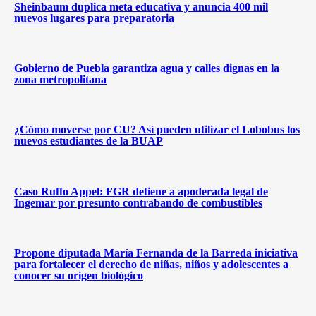
Sheinbaum duplica meta educativa y anuncia 400 mil
nuevos lugares para preparatoria
Gobierno de Puebla garantiza agua y calles dignas en la
zona metropolitana
¿Cómo moverse por CU? Así pueden utilizar el Lobobus los
nuevos estudiantes de la BUAP
Caso Ruffo Appel: FGR detiene a apoderada legal de
Ingemar por presunto contrabando de combustibles
Propone diputada María Fernanda de la Barreda iniciativa
para fortalecer el derecho de niñas, niños y adolescentes a
conocer su origen biológico