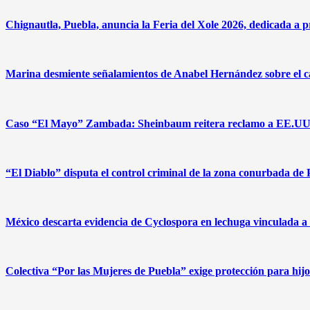
Chignautla, Puebla, anuncia la Feria del Xole 2026, dedicada a pr
Marina desmiente señalamientos de Anabel Hernández sobre el 
Caso “El Mayo” Zambada: Sheinbaum reitera reclamo a EE.UU. y 
“El Diablo” disputa el control criminal de la zona conurbada de 
México descarta evidencia de Cyclospora en lechuga vinculada 
Colectiva “Por las Mujeres de Puebla” exige protección para hi