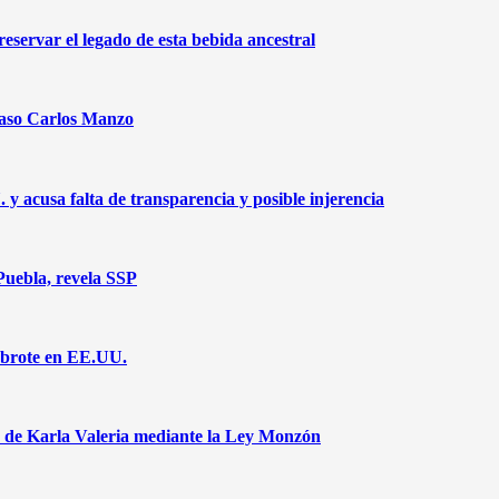
eservar el legado de esta bebida ancestral
caso Carlos Manzo
acusa falta de transparencia y posible injerencia
Puebla, revela SSP
a brote en EE.UU.
jo de Karla Valeria mediante la Ley Monzón