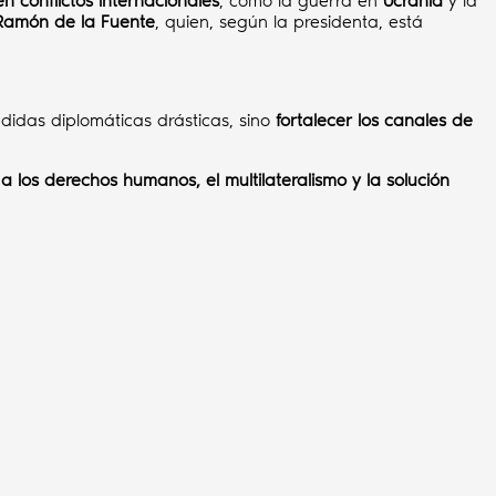
n conflictos internacionales
, como la guerra en
Ucrania
y la
Ramón de la Fuente
, quien, según la presidenta, está
didas diplomáticas drásticas, sino
fortalecer los canales de
a los derechos humanos, el multilateralismo y la solución