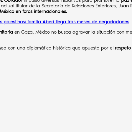
ez Obrador
impulsó diversas iniciativas para promover la
paz e
actual titular de la Secretaría de Relaciones Exteriores,
Juan 
México en foros internacionales.
s palestinos: familia Abed llega tras meses de negociaciones
nitaria
en Gaza, México no busca agravar la situación con me
nea con una diplomática histórica que apuesta por el
respeto 