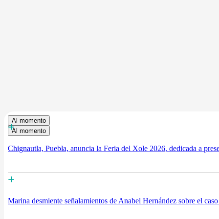
Al momento
+
Al momento
Chignautla, Puebla, anuncia la Feria del Xole 2026, dedicada a prese
+
Marina desmiente señalamientos de Anabel Hernández sobre el cas