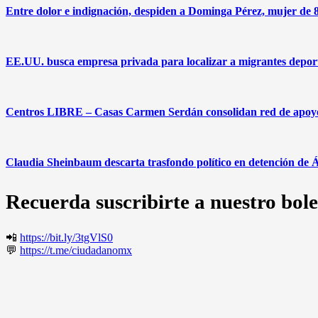
Entre dolor e indignación, despiden a Dominga Pérez, mujer de 8
EE.UU. busca empresa privada para localizar a migrantes deport
Centros LIBRE – Casas Carmen Serdán consolidan red de apoyo 
Claudia Sheinbaum descarta trasfondo político en detención de 
Recuerda suscribirte a nuestro bole
📲
https://bit.ly/3tgVlS0
💬
https://t.me/ciudadanomx