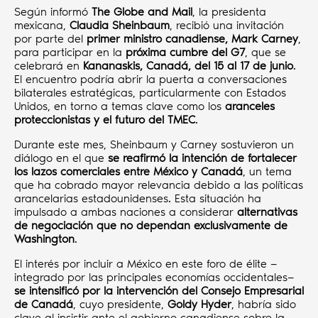
Según informó
The Globe and Mail
, la presidenta
mexicana,
Claudia Sheinbaum
, recibió una invitación
por parte del
primer ministro canadiense, Mark Carney
,
para participar en la
próxima cumbre del G7
, que se
celebrará en
Kananaskis, Canadá, del 15 al 17 de junio
.
El encuentro podría abrir la puerta a conversaciones
bilaterales estratégicas, particularmente con Estados
Unidos, en torno a temas clave como los
aranceles
proteccionistas y el futuro del TMEC
.
Durante este mes, Sheinbaum y Carney sostuvieron un
diálogo en el que
se reafirmó la intención de fortalecer
los lazos comerciales entre México y Canadá
, un tema
que ha cobrado mayor relevancia debido a las políticas
arancelarias estadounidenses. Esta situación ha
impulsado a ambas naciones a considerar
alternativas
de negociación que no dependan exclusivamente de
Washington
.
El interés por incluir a México en este foro de élite —
integrado por las principales economías occidentales—
se intensificó por la intervención del Consejo Empresarial
de Canadá
, cuyo presidente,
Goldy Hyder
, habría sido
clave al insistir ante el gobierno canadiense sobre la