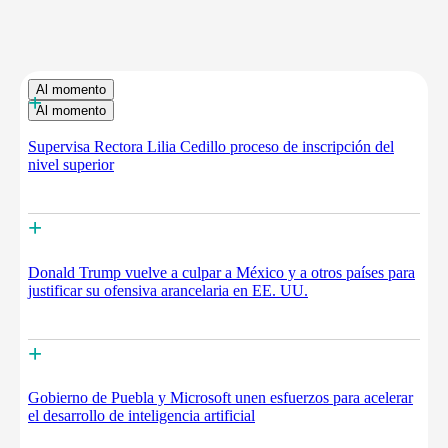
Al momento
+
Al momento
Supervisa Rectora Lilia Cedillo proceso de inscripción del
nivel superior
+
Donald Trump vuelve a culpar a México y a otros países para
justificar su ofensiva arancelaria en EE. UU.
+
Gobierno de Puebla y Microsoft unen esfuerzos para acelerar
el desarrollo de inteligencia artificial