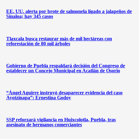
EE. UU. alerta por brote de salmonela ligado a jalapeños de
Sinaloa; hay 345 casos
Tlaxcala busca restaurar más de mil hectáreas con
reforestación de 80 mil árboles
Gobierno de Puebla respaldará decisión del Congreso de
establecer un Concejo Municipal en Acatlán de Osorio
“Ángel Aguirre instruyó desaparecer evidencia del caso
Ayotzinapa”: Ernestina Godoy
SSP reforzará vigilancia en Huixcolotla, Puebla, tras
asesinato de hermanos comerciantes