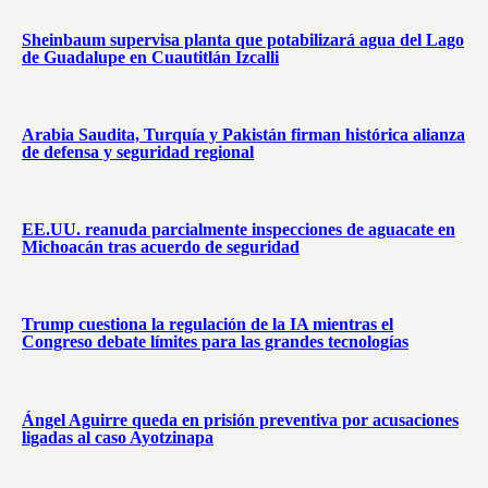
Sheinbaum supervisa planta que potabilizará agua del Lago
de Guadalupe en Cuautitlán Izcalli
Arabia Saudita, Turquía y Pakistán firman histórica alianza
de defensa y seguridad regional
EE.UU. reanuda parcialmente inspecciones de aguacate en
Michoacán tras acuerdo de seguridad
Trump cuestiona la regulación de la IA mientras el
Congreso debate límites para las grandes tecnologías
Ángel Aguirre queda en prisión preventiva por acusaciones
ligadas al caso Ayotzinapa