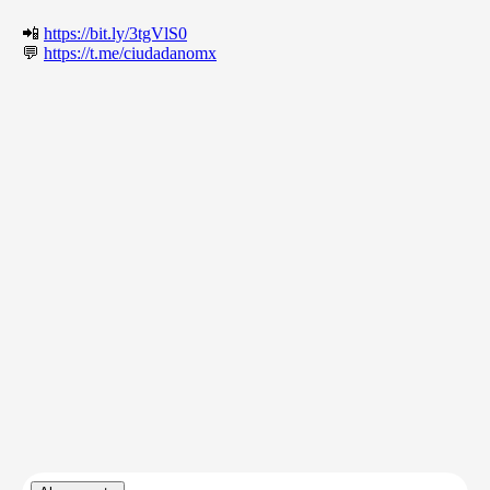
📲
https://bit.ly/3tgVlS0
💬
https://t.me/ciudadanomx