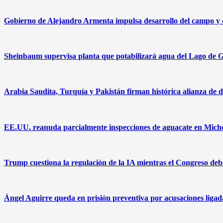
Gobierno de Alejandro Armenta impulsa desarrollo del campo y c
Sheinbaum supervisa planta que potabilizará agua del Lago de G
Arabia Saudita, Turquía y Pakistán firman histórica alianza de d
EE.UU. reanuda parcialmente inspecciones de aguacate en Mich
Trump cuestiona la regulación de la IA mientras el Congreso deba
Ángel Aguirre queda en prisión preventiva por acusaciones ligad