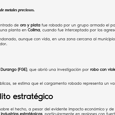
e metales preciosos.
centrado de
oro y plata
fue robado por un grupo armado el pasa
 una planta en
Colima
, cuando fue interceptado por los agres
andonado, aunque con vida, en una zona cercana al municipi
dor.
e Durango (FGE)
, que abrió una investigación por
robo con viol
cas, se estima que el cargamento robado representa un valor
lito estratégico
obre el hecho, a pesar del evidente impacto económico y de s
 industrias estratégicas
, particularmente en regiones con fuer