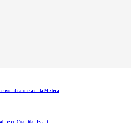
tividad carretera en la Mixteca
lupe en Cuautitlán Izcalli