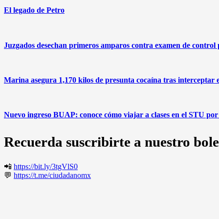
El legado de Petro
Juzgados desechan primeros amparos contra examen de control
Marina asegura 1,170 kilos de presunta cocaína tras interceptar 
Nuevo ingreso BUAP: conoce cómo viajar a clases en el STU por 
Recuerda suscribirte a nuestro bole
📲
https://bit.ly/3tgVlS0
💬
https://t.me/ciudadanomx