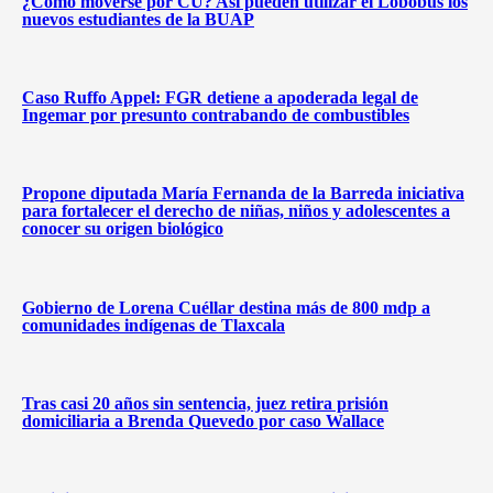
¿Cómo moverse por CU? Así pueden utilizar el Lobobus los
nuevos estudiantes de la BUAP
Caso Ruffo Appel: FGR detiene a apoderada legal de
Ingemar por presunto contrabando de combustibles
Propone diputada María Fernanda de la Barreda iniciativa
para fortalecer el derecho de niñas, niños y adolescentes a
conocer su origen biológico
Gobierno de Lorena Cuéllar destina más de 800 mdp a
comunidades indígenas de Tlaxcala
Tras casi 20 años sin sentencia, juez retira prisión
domiciliaria a Brenda Quevedo por caso Wallace