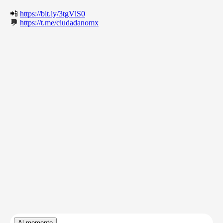
📲
https://bit.ly/3tgVlS0
💬
https://t.me/ciudadanomx
Al momento