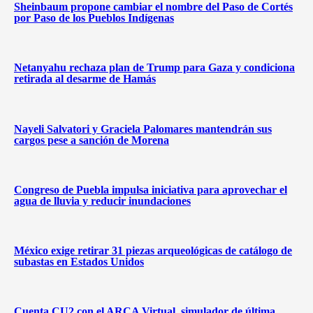
Sheinbaum propone cambiar el nombre del Paso de Cortés
por Paso de los Pueblos Indígenas
Netanyahu rechaza plan de Trump para Gaza y condiciona
retirada al desarme de Hamás
Nayeli Salvatori y Graciela Palomares mantendrán sus
cargos pese a sanción de Morena
Congreso de Puebla impulsa iniciativa para aprovechar el
agua de lluvia y reducir inundaciones
México exige retirar 31 piezas arqueológicas de catálogo de
subastas en Estados Unidos
Cuenta CU2 con el ARCA Virtual, simulador de última