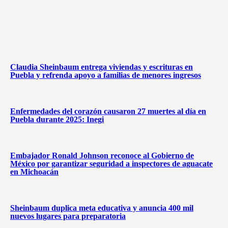
Claudia Sheinbaum entrega viviendas y escrituras en
Puebla y refrenda apoyo a familias de menores ingresos
Enfermedades del corazón causaron 27 muertes al día en
Puebla durante 2025: Inegi
Embajador Ronald Johnson reconoce al Gobierno de
México por garantizar seguridad a inspectores de aguacate
en Michoacán
Sheinbaum duplica meta educativa y anuncia 400 mil
nuevos lugares para preparatoria