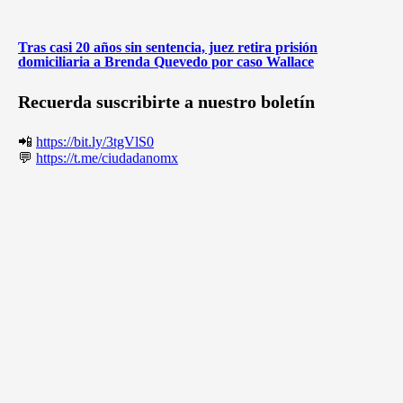
Tras casi 20 años sin sentencia, juez retira prisión
domiciliaria a Brenda Quevedo por caso Wallace
Recuerda suscribirte a nuestro boletín
📲
https://bit.ly/3tgVlS0
💬
https://t.me/ciudadanomx